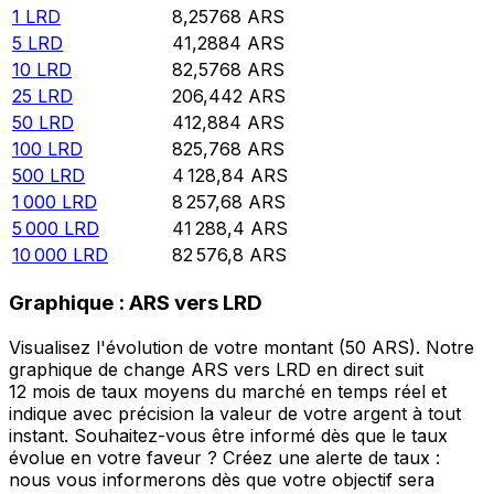
1
LRD
8,25768
ARS
5
LRD
41,2884
ARS
10
LRD
82,5768
ARS
25
LRD
206,442
ARS
50
LRD
412,884
ARS
100
LRD
825,768
ARS
500
LRD
4 128,84
ARS
1 000
LRD
8 257,68
ARS
5 000
LRD
41 288,4
ARS
10 000
LRD
82 576,8
ARS
Graphique : ARS vers LRD
Visualisez l'évolution de votre montant (50 ARS). Notre
graphique de change ARS vers LRD en direct suit
12 mois de taux moyens du marché en temps réel et
indique avec précision la valeur de votre argent à tout
instant. Souhaitez-vous être informé dès que le taux
évolue en votre faveur ? Créez une alerte de taux :
nous vous informerons dès que votre objectif sera