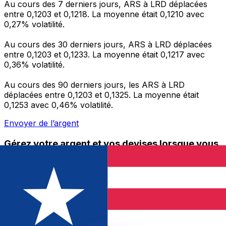
Au cours des 7 derniers jours, ARS à LRD déplacées
entre 0,1203 et 0,1218. La moyenne était 0,1210 avec
0,27% volatilité.
Au cours des 30 derniers jours, ARS à LRD déplacées
entre 0,1203 et 0,1233. La moyenne était 0,1217 avec
0,36% volatilité.
Au cours des 90 derniers jours, les ARS à LRD
déplacées entre 0,1203 et 0,1325. La moyenne était
0,1253 avec 0,46% volatilité.
Envoyer de l’argent
Gérez votre argent et vos devises lorsque vous
êtes en déplacement
L'application Xe réunit toutes les fonctionnalités
nécessaires pour vos transferts d'argent internationaux
et la gestion de vos devises. Convertissez des devises,
programmez des alertes de taux et transférez de
l'argent à l'étranger sans frais cachés. Téléchargez
l'application dès aujourd'hui !