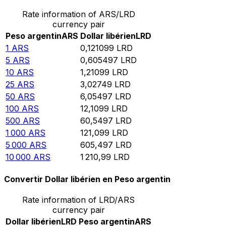
Rate information of ARS/LRD
currency pair
Peso argentin
ARS
Dollar libérien
LRD
1
ARS
0,121099
LRD
5
ARS
0,605497
LRD
10
ARS
1,21099
LRD
25
ARS
3,02749
LRD
50
ARS
6,05497
LRD
100
ARS
12,1099
LRD
500
ARS
60,5497
LRD
1 000
ARS
121,099
LRD
5 000
ARS
605,497
LRD
10 000
ARS
1 210,99
LRD
Convertir Dollar libérien en Peso argentin
Rate information of LRD/ARS
currency pair
Dollar libérien
LRD
Peso argentin
ARS