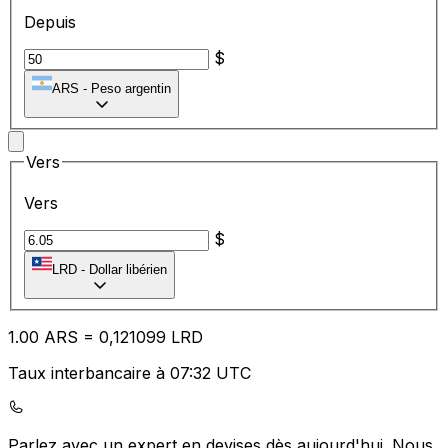
Depuis
$
ARS
-
Peso argentin
Vers
Vers
$
LRD
-
Dollar libérien
1.00
ARS
=
0,
121099
LRD
Taux interbancaire à 07:32 UTC
Parlez avec un expert en devises dès aujourd'hui.
Nous