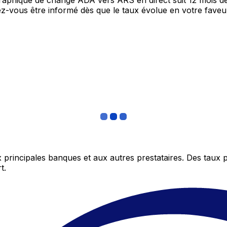
 graphique de change ADA vers ARS en direct suit 12 mois 
itez-vous être informé dès que le taux évolue en votre fav
 principales banques et aux autres prestataires. Des taux 
t.