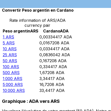
Convertir Peso argentin en Cardano
Rate information of ARS/ADA
currency pair
Peso argentin
ARS
Cardano
ADA
1
ARS
0,00334417
ADA
5
ARS
0,0167208
ADA
10
ARS
0,0334417
ADA
25
ARS
0,0836042
ADA
50
ARS
0,167208
ADA
100
ARS
0,334417
ADA
500
ARS
1,67208
ADA
1 000
ARS
3,34417
ADA
5 000
ARS
16,7208
ADA
10 000
ARS
33,4417
ADA
Graphique : ADA vers ARS