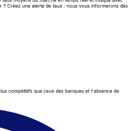
de taux moyens du marché en temps réel et indique avec
eur ? Créez une alerte de taux : nous vous informerons dès
plus compétitifs que ceux des banques et l'absence de