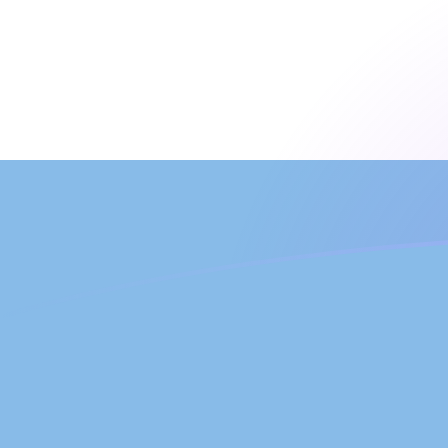
Le taux de change de ADA vers ARS a
Convertir Cardano en Peso argentin
Rate information of ADA/ARS
currency pair
Cardano
ADA
Peso argentin
ARS
1
ADA
299,028
ARS
5
ADA
1 495,14
ARS
10
ADA
2 990,28
ARS
25
ADA
7 475,7
ARS
50
ADA
14 951,4
ARS
100
ADA
29 902,8
ARS
500
ADA
149 514
ARS
1 000
ADA
299 028
ARS
5 000
ADA
1 495 140
ARS
10 000
ADA
2 990 280
ARS