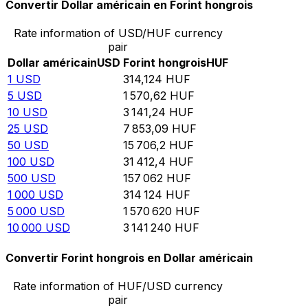
Convertir Dollar américain en Forint hongrois
Rate information of USD/HUF currency
pair
Dollar américain
USD
Forint hongrois
HUF
1
USD
314,124
HUF
5
USD
1 570,62
HUF
10
USD
3 141,24
HUF
25
USD
7 853,09
HUF
50
USD
15 706,2
HUF
100
USD
31 412,4
HUF
500
USD
157 062
HUF
1 000
USD
314 124
HUF
5 000
USD
1 570 620
HUF
10 000
USD
3 141 240
HUF
Convertir Forint hongrois en Dollar américain
Rate information of HUF/USD currency
pair