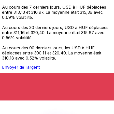
Au cours des 7 derniers jours, USD à HUF déplacées
entre 313,13 et 316,97. La moyenne était 315,39 avec
0,69% volatilité.
Au cours des 30 derniers jours, USD à HUF déplacées
entre 311,16 et 320,40. La moyenne était 315,67 avec
0,56% volatilité.
Au cours des 90 derniers jours, les USD à HUF
déplacées entre 300,11 et 320,40. La moyenne était
310,18 avec 0,52% volatilité.
Envoyer de l’argent
Gérez votre argent et vos devises lorsque vous
êtes en déplacement
L'application Xe réunit toutes les fonctionnalités
nécessaires pour vos transferts d'argent internationaux
et la gestion de vos devises. Convertissez des devises,
programmez des alertes de taux et transférez de
l'argent à l'étranger sans frais cachés. Téléchargez