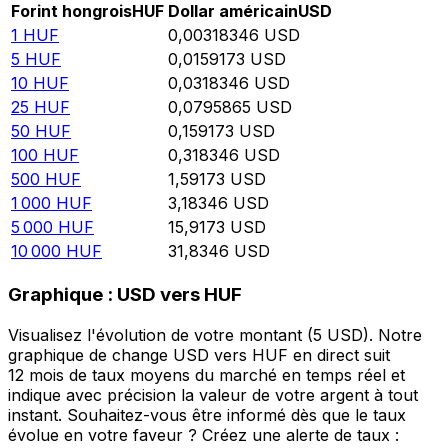
Forint hongrois
HUF
Dollar américain
USD
1
HUF
0,00318346
USD
5
HUF
0,0159173
USD
10
HUF
0,0318346
USD
25
HUF
0,0795865
USD
50
HUF
0,159173
USD
100
HUF
0,318346
USD
500
HUF
1,59173
USD
1 000
HUF
3,18346
USD
5 000
HUF
15,9173
USD
10 000
HUF
31,8346
USD
Graphique : USD vers HUF
Visualisez l'évolution de votre montant (5 USD). Notre
graphique de change USD vers HUF en direct suit
12 mois de taux moyens du marché en temps réel et
indique avec précision la valeur de votre argent à tout
instant. Souhaitez-vous être informé dès que le taux
évolue en votre faveur ? Créez une alerte de taux :