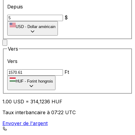
Depuis
$
USD
-
Dollar américain
Vers
Vers
Ft
HUF
-
Forint hongrois
1.00
USD
=
31
4,1236
HUF
Taux interbancaire à 07:22 UTC
Envoyer de l'argent