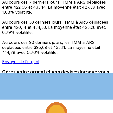
Au cours des 7 derniers jours, TMM à ARS déplacées
entre 422,98 et 433,14. La moyenne était 427,39 avec
1,08% volatilité.
Au cours des 30 derniers jours, TMM à ARS déplacées
entre 420,14 et 434,53. La moyenne était 425,28 avec
0,79% volatilité.
Au cours des 90 derniers jours, les TMM à ARS
déplacées entre 395,69 et 435,11. La moyenne était
414,78 avec 0,76% volatilité.
Envoyer de l’argent
Gérez votre argent et vos devises lorsque vous
êtes en déplacement
L'application Xe réunit toutes les fonctionnalités
nécessaires pour vos transferts d'argent internationaux
et la gestion de vos devises. Convertissez des devises,
programmez des alertes de taux et transférez de
l'argent à l'étranger sans frais cachés. Téléchargez
l'application dès aujourd'hui !