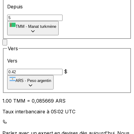
Depuis
TMM
-
Manat turkmène
Vers
Vers
$
ARS
-
Peso argentin
1.00
TMM
=
0,
085669
ARS
Taux interbancaire à 05:02 UTC
Parlez avec un expert en devises dès aujourd'hui.
Nous