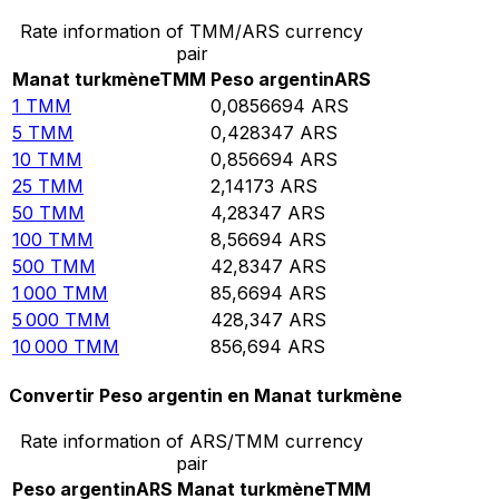
Rate information of TMM/ARS currency
pair
Manat turkmène
TMM
Peso argentin
ARS
1
TMM
0,0856694
ARS
5
TMM
0,428347
ARS
10
TMM
0,856694
ARS
25
TMM
2,14173
ARS
50
TMM
4,28347
ARS
100
TMM
8,56694
ARS
500
TMM
42,8347
ARS
1 000
TMM
85,6694
ARS
5 000
TMM
428,347
ARS
10 000
TMM
856,694
ARS
Convertir Peso argentin en Manat turkmène
Rate information of ARS/TMM currency
pair
Peso argentin
ARS
Manat turkmène
TMM