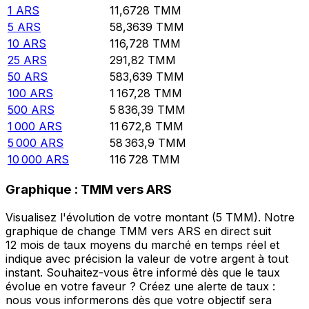
1
ARS
11,6728
TMM
5
ARS
58,3639
TMM
10
ARS
116,728
TMM
25
ARS
291,82
TMM
50
ARS
583,639
TMM
100
ARS
1 167,28
TMM
500
ARS
5 836,39
TMM
1 000
ARS
11 672,8
TMM
5 000
ARS
58 363,9
TMM
10 000
ARS
116 728
TMM
Graphique : TMM vers ARS
Visualisez l'évolution de votre montant (5 TMM). Notre
graphique de change TMM vers ARS en direct suit
12 mois de taux moyens du marché en temps réel et
indique avec précision la valeur de votre argent à tout
instant. Souhaitez-vous être informé dès que le taux
évolue en votre faveur ? Créez une alerte de taux :
nous vous informerons dès que votre objectif sera