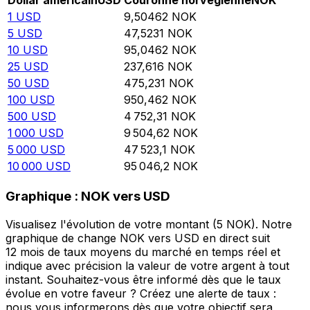
Dollar américain
USD
Couronne norvégienne
NOK
1
USD
9,50462
NOK
5
USD
47,5231
NOK
10
USD
95,0462
NOK
25
USD
237,616
NOK
50
USD
475,231
NOK
100
USD
950,462
NOK
500
USD
4 752,31
NOK
1 000
USD
9 504,62
NOK
5 000
USD
47 523,1
NOK
10 000
USD
95 046,2
NOK
Graphique : NOK vers USD
Visualisez l'évolution de votre montant (5 NOK). Notre
graphique de change NOK vers USD en direct suit
12 mois de taux moyens du marché en temps réel et
indique avec précision la valeur de votre argent à tout
instant. Souhaitez-vous être informé dès que le taux
évolue en votre faveur ? Créez une alerte de taux :
nous vous informerons dès que votre objectif sera