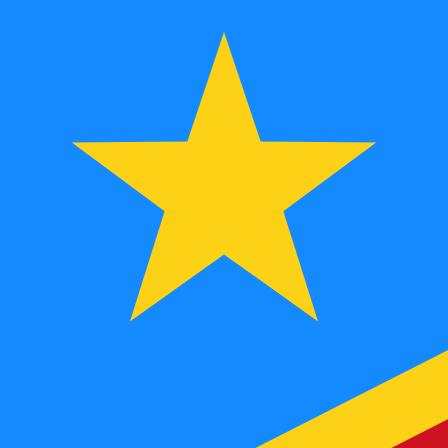
FC
CDF
-
Franc congolais
1.00
NOK
=
23
8,6752
CDF
Taux interbancaire à 19:07 UTC
Parlez avec un expert en devises dès aujourd'hui.
Nous p
Planifier un appel
Nous utilisons le taux moyen du marché pour notre conve
Connectez-vous pour voir les taux d'envoi
Saviez-vous que vous pouvez envoyer de l'argent à l'étr
Inscrivez-vous aujourd'hui