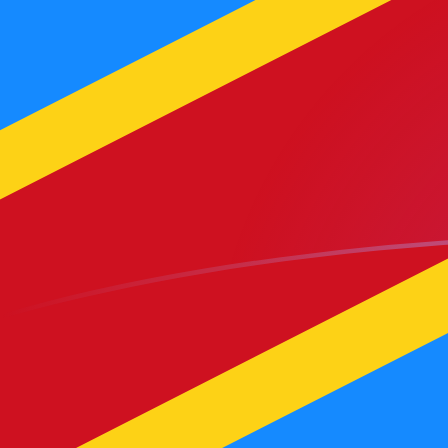
Le taux de change de NOK vers CDF a
Convertir Couronne norvégienne en Franc congolais
Rate information of NOK/CDF currency pair
Couronne norvégienne
NOK
Franc congolais
CDF
1
NOK
238,675
CDF
5
NOK
1 193,38
CDF
10
NOK
2 386,75
CDF
25
NOK
5 966,88
CDF
50
NOK
11 933,8
CDF
100
NOK
23 867,5
CDF
500
NOK
119 338
CDF
1 000
NOK
238 675
CDF
5 000
NOK
1 193 380
CDF
10 000
NOK
2 386 750
CDF
Convertir Franc congolais en Couronne norvégienne