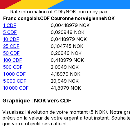
Rate information of CDF/NOK currency pair
Franc congolais
CDF
Couronne norvégienne
NOK
1
CDF
0,00418979
NOK
5
CDF
0,020949
NOK
10
CDF
0,0418979
NOK
25
CDF
0,104745
NOK
50
CDF
0,20949
NOK
100
CDF
0,418979
NOK
500
CDF
2,0949
NOK
1 000
CDF
4,18979
NOK
5 000
CDF
20,949
NOK
10 000
CDF
41,8979
NOK
Graphique : NOK vers CDF
Visualisez l'évolution de votre montant (5 NOK). Notre 
précision la valeur de votre argent à tout instant. Souha
que votre objectif sera atteint.