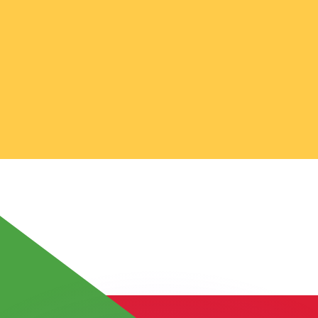
ouvons battre les taux des concurrents.
rtisseur. Ceci est fourni à titre informatif uniquement. Vo
anger avec Xe ?