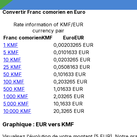
Convertir Franc comorien en Euro
Rate information of KMF/EUR
currency pair
Franc comorien
KMF
Euro
EUR
1
KMF
0,00203265
EUR
5
KMF
0,0101633
EUR
10
KMF
0,0203265
EUR
25
KMF
0,0508163
EUR
50
KMF
0,101633
EUR
100
KMF
0,203265
EUR
500
KMF
1,01633
EUR
1 000
KMF
2,03265
EUR
5 000
KMF
10,1633
EUR
10 000
KMF
20,3265
EUR
Graphique : EUR vers KMF
Visualisez l'évolution de votre montant (5 EUR). Notre 