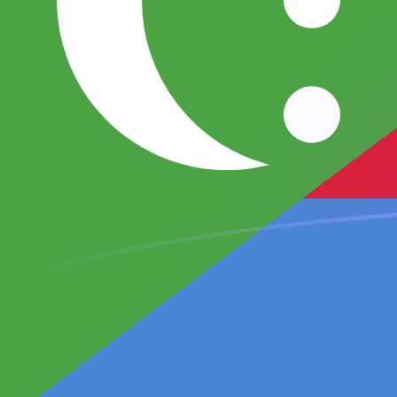
Le taux de change de EUR vers KMF a
Convertir Euro en Franc comorien
Rate information of EUR/KMF
currency pair
Euro
EUR
Franc comorien
KMF
1
EUR
491,968
KMF
5
EUR
2 459,84
KMF
10
EUR
4 919,68
KMF
25
EUR
12 299,2
KMF
50
EUR
24 598,4
KMF
100
EUR
49 196,8
KMF
500
EUR
245 984
KMF
1 000
EUR
491 968
KMF
5 000
EUR
2 459 840
KMF
10 000
EUR
4 919 680
KMF