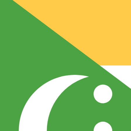
CF
KMF
-
Franc comorien
1.00
EUR
=
49
1,9677
KMF
Taux interbancaire à 18:34 UTC
Envoyer de l'argent
Parlez avec un expert en devises dès aujourd'hui.
Nous p
Planifier un appel
Nous utilisons le taux moyen du marché pour notre conve
Connectez-vous pour voir les taux d'envoi
Saviez-vous que vous pouvez envoyer de l'argent à l'étr
Inscrivez-vous aujourd'hui