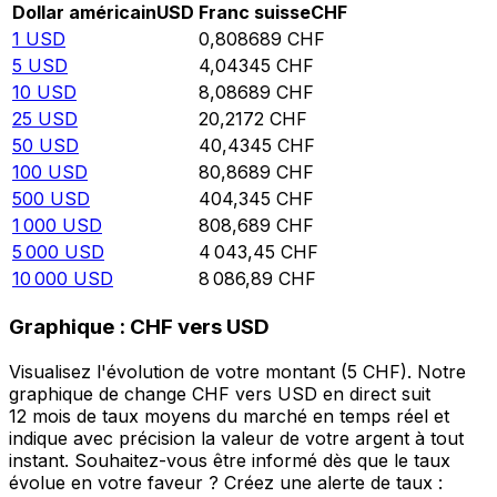
Dollar américain
USD
Franc suisse
CHF
1
USD
0,808689
CHF
5
USD
4,04345
CHF
10
USD
8,08689
CHF
25
USD
20,2172
CHF
50
USD
40,4345
CHF
100
USD
80,8689
CHF
500
USD
404,345
CHF
1 000
USD
808,689
CHF
5 000
USD
4 043,45
CHF
10 000
USD
8 086,89
CHF
Graphique : CHF vers USD
Visualisez l'évolution de votre montant (5 CHF). Notre
graphique de change CHF vers USD en direct suit
12 mois de taux moyens du marché en temps réel et
indique avec précision la valeur de votre argent à tout
instant. Souhaitez-vous être informé dès que le taux
évolue en votre faveur ? Créez une alerte de taux :