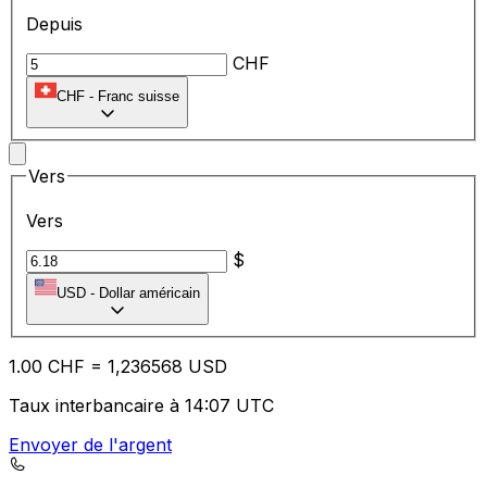
Depuis
CHF
CHF
-
Franc suisse
Vers
Vers
$
USD
-
Dollar américain
1.00
CHF
=
1,
236568
USD
Taux interbancaire à 14:07 UTC
Envoyer de l'argent