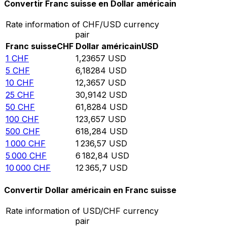
Convertir Franc suisse en Dollar américain
Rate information of CHF/USD currency
pair
Franc suisse
CHF
Dollar américain
USD
1
CHF
1,23657
USD
5
CHF
6,18284
USD
10
CHF
12,3657
USD
25
CHF
30,9142
USD
50
CHF
61,8284
USD
100
CHF
123,657
USD
500
CHF
618,284
USD
1 000
CHF
1 236,57
USD
5 000
CHF
6 182,84
USD
10 000
CHF
12 365,7
USD
Convertir Dollar américain en Franc suisse
Rate information of USD/CHF currency
pair