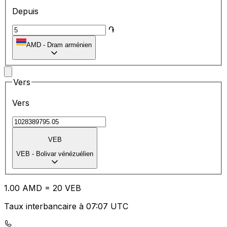
Depuis
֏
AMD
-
Dram arménien
Vers
Vers
VEB
VEB
-
Bolivar vénézuélien
1.00
AMD
=
20
VEB
Taux interbancaire à 07:07 UTC