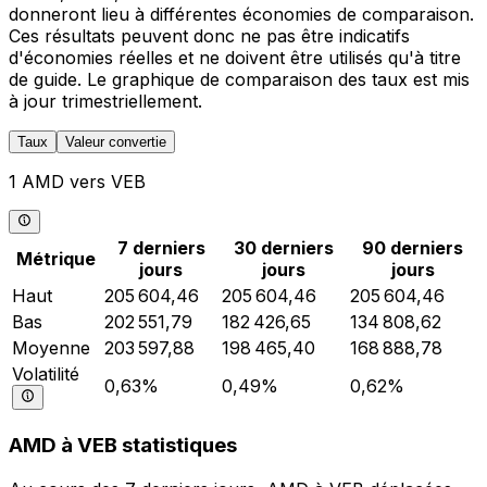
donneront lieu à différentes économies de comparaison.
Ces résultats peuvent donc ne pas être indicatifs
d'économies réelles et ne doivent être utilisés qu'à titre
de guide. Le graphique de comparaison des taux est mis
à jour trimestriellement.
Taux
Valeur convertie
1 AMD vers VEB
7 derniers
30 derniers
90 derniers
Métrique
jours
jours
jours
Haut
205 604,46
205 604,46
205 604,46
Bas
202 551,79
182 426,65
134 808,62
Moyenne
203 597,88
198 465,40
168 888,78
Volatilité
0,63%
0,49%
0,62%
AMD à VEB statistiques