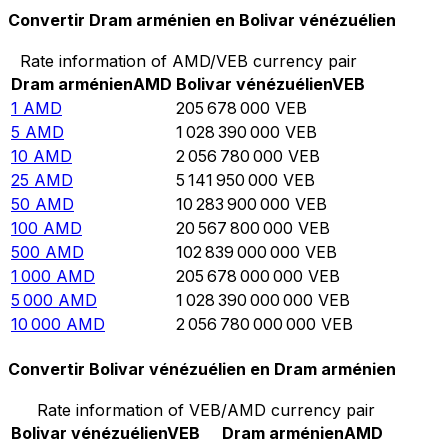
Convertir Dram arménien en Bolivar vénézuélien
Rate information of AMD/VEB currency pair
Dram arménien
AMD
Bolivar vénézuélien
VEB
1
AMD
205 678 000
VEB
5
AMD
1 028 390 000
VEB
10
AMD
2 056 780 000
VEB
25
AMD
5 141 950 000
VEB
50
AMD
10 283 900 000
VEB
100
AMD
20 567 800 000
VEB
500
AMD
102 839 000 000
VEB
1 000
AMD
205 678 000 000
VEB
5 000
AMD
1 028 390 000 000
VEB
10 000
AMD
2 056 780 000 000
VEB
Convertir Bolivar vénézuélien en Dram arménien
Rate information of VEB/AMD currency pair
Bolivar vénézuélien
VEB
Dram arménien
AMD