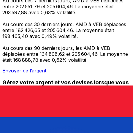
Au cours des 7 derniers jours, AMD à VEB déplacées
entre 202 551,79 et 205 604,46. La moyenne était
203 597,88 avec 0,63% volatilité.
Au cours des 30 derniers jours, AMD à VEB déplacées
entre 182 426,65 et 205 604,46. La moyenne était
198 465,40 avec 0,49% volatilité.
Au cours des 90 derniers jours, les AMD à VEB
déplacées entre 134 808,62 et 205 604,46. La moyenne
était 168 888,78 avec 0,62% volatilité.
Envoyer de l’argent
Gérez votre argent et vos devises lorsque vous
êtes en déplacement
L'application Xe réunit toutes les fonctionnalités
nécessaires pour vos transferts d'argent internationaux
et la gestion de vos devises. Convertissez des devises,
programmez des alertes de taux et transférez de
l'argent à l'étranger sans frais cachés. Téléchargez
l'application dès aujourd'hui !