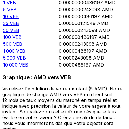
1
VEB
0,00000000486197
AMD
5
VEB
0,0000000243098
AMD
10
VEB
0,0000000486197
AMD
25
VEB
0,000000121549
AMD
50
VEB
0,000000243098
AMD
100
VEB
0,000000486197
AMD
500
VEB
0,00000243098
AMD
1 000
VEB
0,00000486197
AMD
5 000
VEB
0,0000243098
AMD
10 000
VEB
0,0000486197
AMD
Graphique : AMD vers VEB
Visualisez l'évolution de votre montant (5 AMD). Notre
graphique de change AMD vers VEB en direct suit
12 mois de taux moyens du marché en temps réel et
indique avec précision la valeur de votre argent à tout
instant. Souhaitez-vous être informé dès que le taux
évolue en votre faveur ? Créez une alerte de taux :
nous vous informerons dès que votre objectif sera