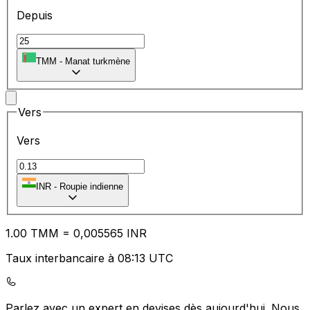
Depuis
TMM
-
Manat turkmène
Vers
Vers
₹
INR
-
Roupie indienne
1.00
TMM
=
0,
005565
INR
Taux interbancaire à 08:13 UTC
Parlez avec un expert en devises dès aujourd'hui.
Nous