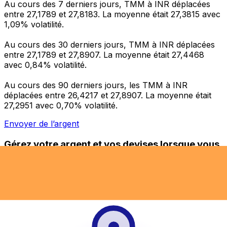
Au cours des 7 derniers jours, TMM à INR déplacées
entre 27,1789 et 27,8183. La moyenne était 27,3815 avec
1,09% volatilité.
Au cours des 30 derniers jours, TMM à INR déplacées
entre 27,1789 et 27,8907. La moyenne était 27,4468
avec 0,84% volatilité.
Au cours des 90 derniers jours, les TMM à INR
déplacées entre 26,4217 et 27,8907. La moyenne était
27,2951 avec 0,70% volatilité.
Envoyer de l’argent
Gérez votre argent et vos devises lorsque vous
êtes en déplacement
L'application Xe réunit toutes les fonctionnalités
nécessaires pour vos transferts d'argent internationaux
et la gestion de vos devises. Convertissez des devises,
programmez des alertes de taux et transférez de
l'argent à l'étranger sans frais cachés. Téléchargez
l'application dès aujourd'hui !