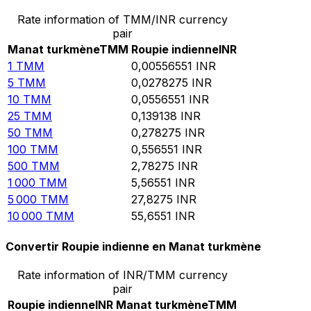
Rate information of TMM/INR currency
pair
Manat turkmène
TMM
Roupie indienne
INR
1
TMM
0,00556551
INR
5
TMM
0,0278275
INR
10
TMM
0,0556551
INR
25
TMM
0,139138
INR
50
TMM
0,278275
INR
100
TMM
0,556551
INR
500
TMM
2,78275
INR
1 000
TMM
5,56551
INR
5 000
TMM
27,8275
INR
10 000
TMM
55,6551
INR
Convertir Roupie indienne en Manat turkmène
Rate information of INR/TMM currency
pair
Roupie indienne
INR
Manat turkmène
TMM