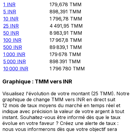
1
INR
179,678
TMM
5
INR
898,391
TMM
10
INR
1 796,78
TMM
25
INR
4 491,95
TMM
50
INR
8 983,91
TMM
100
INR
17 967,8
TMM
500
INR
89 839,1
TMM
1 000
INR
179 678
TMM
5 000
INR
898 391
TMM
10 000
INR
1 796 780
TMM
Graphique : TMM vers INR
Visualisez l'évolution de votre montant (25 TMM). Notre
graphique de change TMM vers INR en direct suit
12 mois de taux moyens du marché en temps réel et
indique avec précision la valeur de votre argent à tout
instant. Souhaitez-vous être informé dès que le taux
évolue en votre faveur ? Créez une alerte de taux :
nous vous informerons dès que votre objectif sera