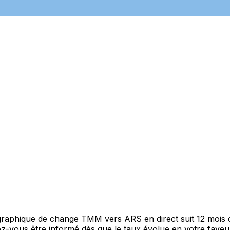
 graphique de change TMM vers ARS en direct suit 12 mois
itez-vous être informé dès que le taux évolue en votre fav