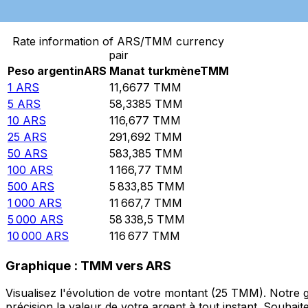
Convertir Peso argentin en Manat turkmène
Rate information of ARS/TMM currency
pair
Peso argentin
ARS
Manat turkmène
TMM
1
ARS
11,6677
TMM
5
ARS
58,3385
TMM
10
ARS
116,677
TMM
25
ARS
291,692
TMM
50
ARS
583,385
TMM
100
ARS
1 166,77
TMM
500
ARS
5 833,85
TMM
1 000
ARS
11 667,7
TMM
5 000
ARS
58 338,5
TMM
10 000
ARS
116 677
TMM
Graphique : TMM vers ARS
Visualisez l'évolution de votre montant (25 TMM). Notre
précision la valeur de votre argent à tout instant. Souha