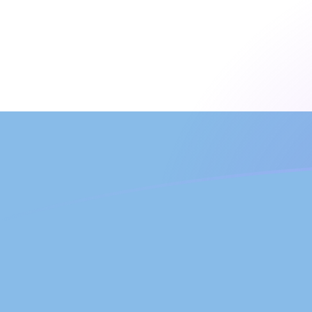
Le taux de change de TMM vers ARS 
Convertir Manat turkmène en Peso argentin
Rate information of TMM/ARS currency
pair
Manat turkmène
TMM
Peso argentin
ARS
1
TMM
0,0857067
ARS
5
TMM
0,428534
ARS
10
TMM
0,857067
ARS
25
TMM
2,14267
ARS
50
TMM
4,28534
ARS
100
TMM
8,57067
ARS
500
TMM
42,8534
ARS
1 000
TMM
85,7067
ARS
5 000
TMM
428,534
ARS
10 000
TMM
857,067
ARS