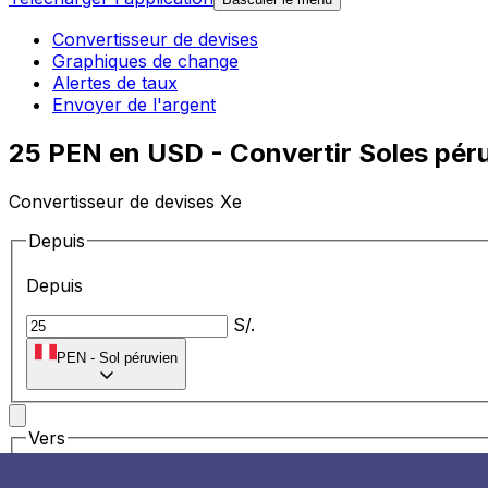
Convertisseur de devises
Graphiques de change
Alertes de taux
Envoyer de l'argent
25 PEN en USD - Convertir Soles péru
Convertisseur de devises Xe
Depuis
Depuis
S/.
PEN
-
Sol péruvien
Vers
Vers