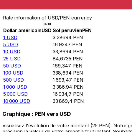
Convertir Dollar américain en Sol péruvien
Rate information of USD/PEN currency
pair
Dollar américain
USD
Sol péruvien
PEN
1
USD
3,38694
PEN
5
USD
16,9347
PEN
10
USD
33,8694
PEN
25
USD
84,6735
PEN
50
USD
169,347
PEN
100
USD
338,694
PEN
500
USD
1 693,47
PEN
1 000
USD
3 386,94
PEN
5 000
USD
16 934,7
PEN
10 000
USD
33 869,4
PEN
Graphique : PEN vers USD
Visualisez l'évolution de votre montant (25 PEN). Notre
précision la valeur de votre argent à tout instant. Souha