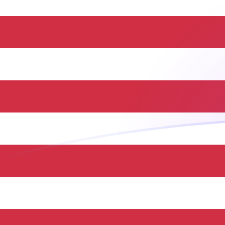
Le taux de change de PEN vers USD a
Convertir Sol péruvien en Dollar américain
Rate information of PEN/USD currency
pair
Sol péruvien
PEN
Dollar américain
USD
1
PEN
0,295252
USD
5
PEN
1,47626
USD
10
PEN
2,95252
USD
25
PEN
7,38129
USD
50
PEN
14,7626
USD
100
PEN
29,5252
USD
500
PEN
147,626
USD
1 000
PEN
295,252
USD
5 000
PEN
1 476,26
USD
10 000
PEN
2 952,52
USD