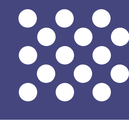
$
USD
-
Dollar américain
1.00
PEN
=
0,
295251
USD
Taux interbancaire à 12:29 UTC
Parlez avec un expert en devises dès aujourd'hui.
Nous p
Planifier un appel
Nous utilisons le taux moyen du marché pour notre conve
Connectez-vous pour voir les taux d'envoi
Saviez-vous que vous pouvez envoyer de l'argent à l'étr
Inscrivez-vous aujourd'hui