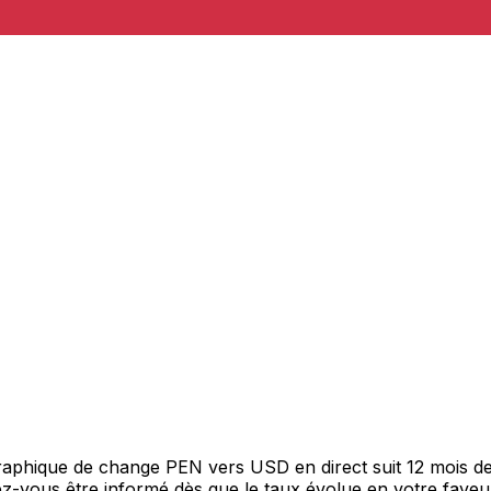
 graphique de change PEN vers USD en direct suit 12 mois 
itez-vous être informé dès que le taux évolue en votre fav