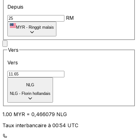
Depuis
RM
MYR
-
Ringgit malais
Vers
Vers
NLG
NLG
-
Florin hollandais
1.00
MYR
=
0,
466079
NLG
Taux interbancaire à 00:54 UTC