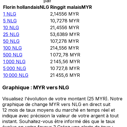
pair
Florin hollandais
NLG
Ringgit malais
MYR
1
NLG
2,14556
MYR
5
NLG
10,7278
MYR
10
NLG
21,4556
MYR
25
NLG
53,6389
MYR
50
NLG
107,278
MYR
100
NLG
214,556
MYR
500
NLG
1 072,78
MYR
1 000
NLG
2 145,56
MYR
5 000
NLG
10 727,8
MYR
10 000
NLG
21 455,6
MYR
Graphique : MYR vers NLG
Visualisez l'évolution de votre montant (25 MYR). Notre
graphique de change MYR vers NLG en direct suit
12 mois de taux moyens du marché en temps réel et
indique avec précision la valeur de votre argent à tout
instant. Souhaitez-vous être informé dès que le taux