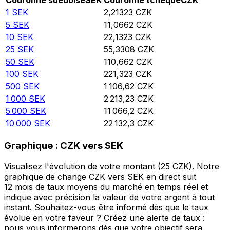
Couronne suédoise
SEK
Couronne tchèque
CZK
1
SEK
2,21323
CZK
5
SEK
11,0662
CZK
10
SEK
22,1323
CZK
25
SEK
55,3308
CZK
50
SEK
110,662
CZK
100
SEK
221,323
CZK
500
SEK
1 106,62
CZK
1 000
SEK
2 213,23
CZK
5 000
SEK
11 066,2
CZK
10 000
SEK
22 132,3
CZK
Graphique : CZK vers SEK
Visualisez l'évolution de votre montant (25 CZK). Notre
graphique de change CZK vers SEK en direct suit
12 mois de taux moyens du marché en temps réel et
indique avec précision la valeur de votre argent à tout
instant. Souhaitez-vous être informé dès que le taux
évolue en votre faveur ? Créez une alerte de taux :
nous vous informerons dès que votre objectif sera