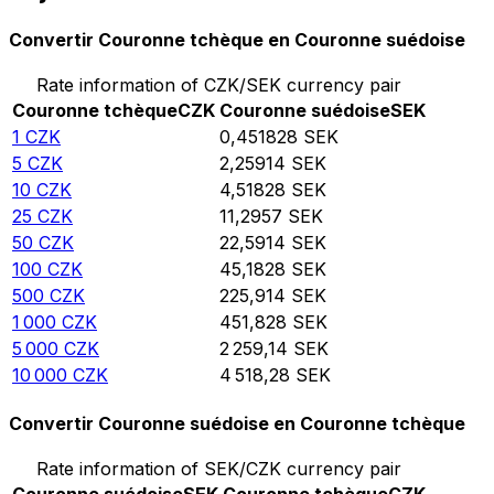
Convertir Couronne tchèque en Couronne suédoise
Rate information of CZK/SEK currency pair
Couronne tchèque
CZK
Couronne suédoise
SEK
1
CZK
0,451828
SEK
5
CZK
2,25914
SEK
10
CZK
4,51828
SEK
25
CZK
11,2957
SEK
50
CZK
22,5914
SEK
100
CZK
45,1828
SEK
500
CZK
225,914
SEK
1 000
CZK
451,828
SEK
5 000
CZK
2 259,14
SEK
10 000
CZK
4 518,28
SEK
Convertir Couronne suédoise en Couronne tchèque
Rate information of SEK/CZK currency pair