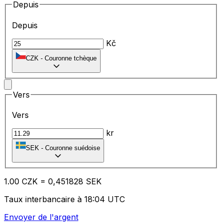
Depuis
Depuis
Kč
CZK
-
Couronne tchèque
Vers
Vers
kr
SEK
-
Couronne suédoise
1.00
CZK
=
0,
451828
SEK
Taux interbancaire à 18:04 UTC
Envoyer de l'argent