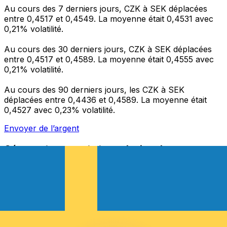
Au cours des 7 derniers jours, CZK à SEK déplacées
entre 0,4517 et 0,4549. La moyenne était 0,4531 avec
0,21% volatilité.
Au cours des 30 derniers jours, CZK à SEK déplacées
entre 0,4517 et 0,4589. La moyenne était 0,4555 avec
0,21% volatilité.
Au cours des 90 derniers jours, les CZK à SEK
déplacées entre 0,4436 et 0,4589. La moyenne était
0,4527 avec 0,23% volatilité.
Envoyer de l’argent
Gérez votre argent et vos devises lorsque vous
êtes en déplacement
L'application Xe réunit toutes les fonctionnalités
nécessaires pour vos transferts d'argent internationaux
et la gestion de vos devises. Convertissez des devises,
programmez des alertes de taux et transférez de
l'argent à l'étranger sans frais cachés. Téléchargez