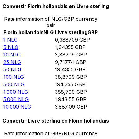
Convertir Florin hollandais en Livre sterling
Rate information of NLG/GBP currency
pair
Florin hollandais
NLG
Livre sterling
GBP
1
NLG
0,388709
GBP
5
NLG
1,94355
GBP
10
NLG
3,88709
GBP
25
NLG
9,71774
GBP
50
NLG
19,4355
GBP
100
NLG
38,8709
GBP
500
NLG
194,355
GBP
1 000
NLG
388,709
GBP
5 000
NLG
1 943,55
GBP
10 000
NLG
3 887,09
GBP
Convertir Livre sterling en Florin hollandais
Rate information of GBP/NLG currency