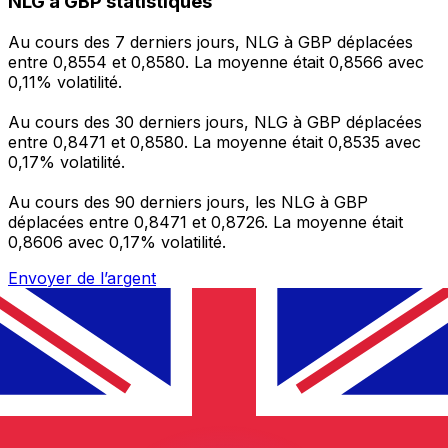
NLG à GBP statistiques
Au cours des 7 derniers jours, NLG à GBP déplacées
entre 0,8554 et 0,8580. La moyenne était 0,8566 avec
0,11% volatilité.
Au cours des 30 derniers jours, NLG à GBP déplacées
entre 0,8471 et 0,8580. La moyenne était 0,8535 avec
0,17% volatilité.
Au cours des 90 derniers jours, les NLG à GBP
déplacées entre 0,8471 et 0,8726. La moyenne était
0,8606 avec 0,17% volatilité.
Envoyer de l’argent
Gérez votre argent et vos devises lorsque vous
êtes en déplacement
L'application Xe réunit toutes les fonctionnalités
nécessaires pour vos transferts d'argent internationaux
et la gestion de vos devises. Convertissez des devises,
programmez des alertes de taux et transférez de