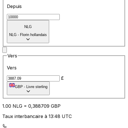
Depuis
NLG
NLG
-
Florin hollandais
Vers
Vers
£
GBP
-
Livre sterling
1.00
NLG
=
0,
388709
GBP
Taux interbancaire à 13:48 UTC