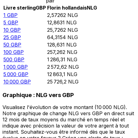
pair
Livre sterling
GBP
Florin hollandais
NLG
1
GBP
2,57262
NLG
5
GBP
12,8631
NLG
10
GBP
25,7262
NLG
25
GBP
64,3154
NLG
50
GBP
128,631
NLG
100
GBP
257,262
NLG
500
GBP
1 286,31
NLG
1 000
GBP
2 572,62
NLG
5 000
GBP
12 863,1
NLG
10 000
GBP
25 726,2
NLG
Graphique : NLG vers GBP
Visualisez l'évolution de votre montant (10 000 NLG).
Notre graphique de change NLG vers GBP en direct suit
12 mois de taux moyens du marché en temps réel et
indique avec précision la valeur de votre argent à tout
instant. Souhaitez-vous être informé dès que le taux