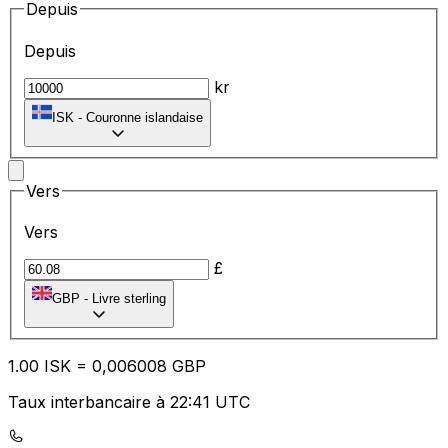
Depuis
Depuis
kr
ISK
-
Couronne islandaise
Vers
Vers
£
GBP
-
Livre sterling
1.00
ISK
=
0,
006008
GBP
Taux interbancaire à 22:41 UTC