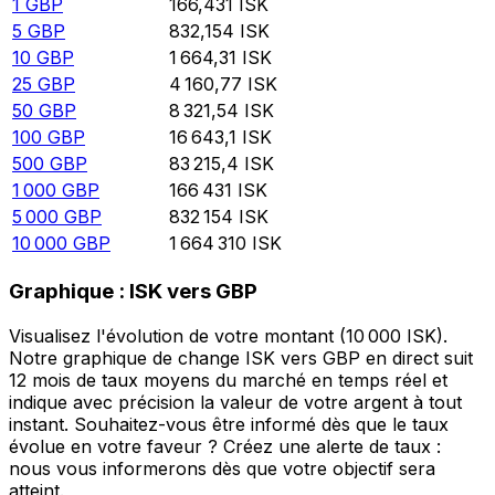
1
GBP
166,431
ISK
5
GBP
832,154
ISK
10
GBP
1 664,31
ISK
25
GBP
4 160,77
ISK
50
GBP
8 321,54
ISK
100
GBP
16 643,1
ISK
500
GBP
83 215,4
ISK
1 000
GBP
166 431
ISK
5 000
GBP
832 154
ISK
10 000
GBP
1 664 310
ISK
Graphique : ISK vers GBP
Visualisez l'évolution de votre montant (10 000 ISK).
Notre graphique de change ISK vers GBP en direct suit
12 mois de taux moyens du marché en temps réel et
indique avec précision la valeur de votre argent à tout
instant. Souhaitez-vous être informé dès que le taux
évolue en votre faveur ? Créez une alerte de taux :
nous vous informerons dès que votre objectif sera
atteint.