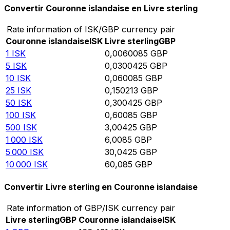
Convertir Couronne islandaise en Livre sterling
Rate information of ISK/GBP currency pair
Couronne islandaise
ISK
Livre sterling
GBP
1
ISK
0,0060085
GBP
5
ISK
0,0300425
GBP
10
ISK
0,060085
GBP
25
ISK
0,150213
GBP
50
ISK
0,300425
GBP
100
ISK
0,60085
GBP
500
ISK
3,00425
GBP
1 000
ISK
6,0085
GBP
5 000
ISK
30,0425
GBP
10 000
ISK
60,085
GBP
Convertir Livre sterling en Couronne islandaise
Rate information of GBP/ISK currency pair
Livre sterling
GBP
Couronne islandaise
ISK