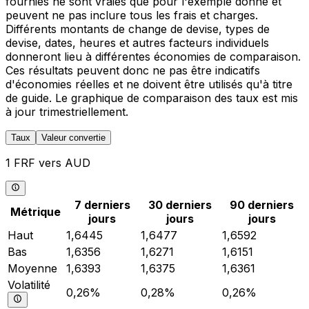
fournies ne sont vraies que pour l'exemple donné et
peuvent ne pas inclure tous les frais et charges.
Différents montants de change de devise, types de
devise, dates, heures et autres facteurs individuels
donneront lieu à différentes économies de comparaison.
Ces résultats peuvent donc ne pas être indicatifs
d'économies réelles et ne doivent être utilisés qu'à titre
de guide. Le graphique de comparaison des taux est mis
à jour trimestriellement.
Taux
Valeur convertie
1 FRF vers AUD
7 derniers
30 derniers
90 derniers
Métrique
jours
jours
jours
Haut
1,6445
1,6477
1,6592
Bas
1,6356
1,6271
1,6151
Moyenne
1,6393
1,6375
1,6361
Volatilité
0,26%
0,28%
0,26%