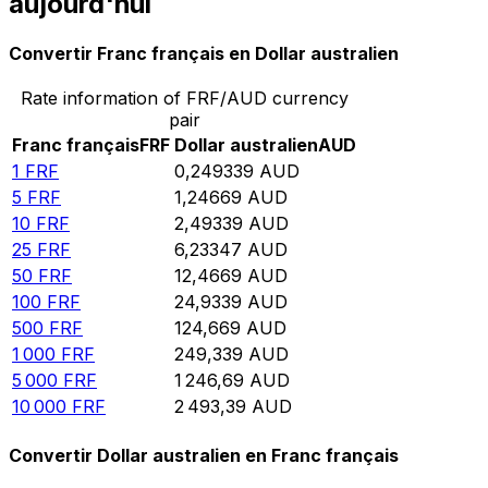
aujourd'hui
Convertir Franc français en Dollar australien
Rate information of FRF/AUD currency
pair
Franc français
FRF
Dollar australien
AUD
1
FRF
0,249339
AUD
5
FRF
1,24669
AUD
10
FRF
2,49339
AUD
25
FRF
6,23347
AUD
50
FRF
12,4669
AUD
100
FRF
24,9339
AUD
500
FRF
124,669
AUD
1 000
FRF
249,339
AUD
5 000
FRF
1 246,69
AUD
10 000
FRF
2 493,39
AUD
Convertir Dollar australien en Franc français