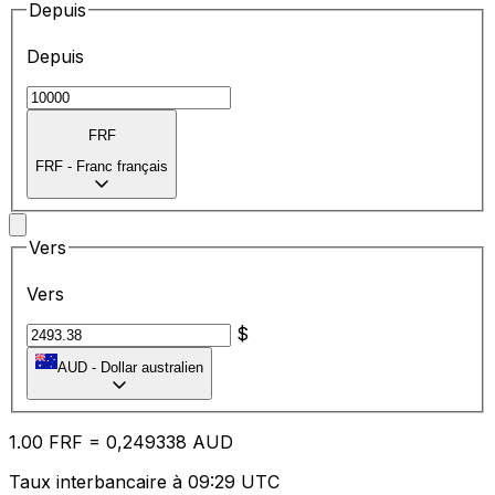
Depuis
Depuis
FRF
FRF
-
Franc français
Vers
Vers
$
AUD
-
Dollar australien
1.00
FRF
=
0,
249338
AUD
Taux interbancaire à 09:29 UTC