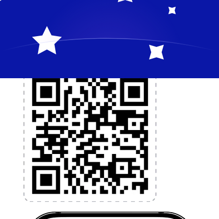
et la gestion de vos devises. Convertissez des devises,
programmez des alertes de taux et transférez de
l'argent à l'étranger sans frais cachés. Téléchargez
l'application dès aujourd'hui !