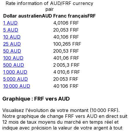
Rate information of AUD/FRF currency
pair
Dollar australien
AUD
Franc français
FRF
1
AUD
4,0106
FRF
5
AUD
20,053
FRF
10
AUD
40,106
FRF
25
AUD
100,265
FRF
50
AUD
200,53
FRF
100
AUD
401,06
FRF
500
AUD
2 005,3
FRF
1 000
AUD
4 010,6
FRF
5 000
AUD
20 053
FRF
10 000
AUD
40 106
FRF
Graphique : FRF vers AUD
Visualisez l'évolution de votre montant (10 000 FRF).
Notre graphique de change FRF vers AUD en direct suit
12 mois de taux moyens du marché en temps réel et
indique avec précision la valeur de votre argent à tout