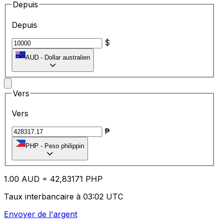
Depuis
Depuis
$
AUD
-
Dollar australien
Vers
Vers
₱
PHP
-
Peso philippin
1.00
AUD
=
42
,83171
PHP
Taux interbancaire à 03:02 UTC
Envoyer de l'argent