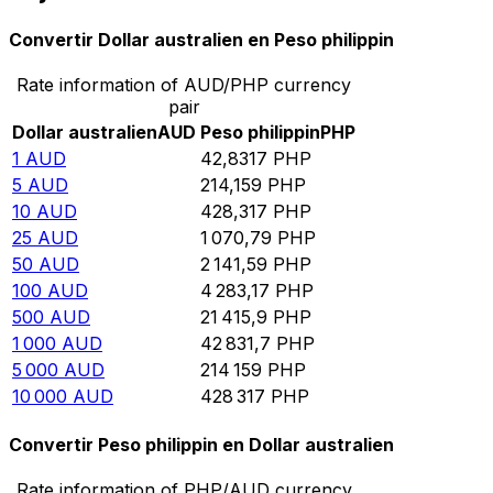
Convertir Dollar australien en Peso philippin
Rate information of AUD/PHP currency
pair
Dollar australien
AUD
Peso philippin
PHP
1
AUD
42,8317
PHP
5
AUD
214,159
PHP
10
AUD
428,317
PHP
25
AUD
1 070,79
PHP
50
AUD
2 141,59
PHP
100
AUD
4 283,17
PHP
500
AUD
21 415,9
PHP
1 000
AUD
42 831,7
PHP
5 000
AUD
214 159
PHP
10 000
AUD
428 317
PHP
Convertir Peso philippin en Dollar australien
Rate information of PHP/AUD currency