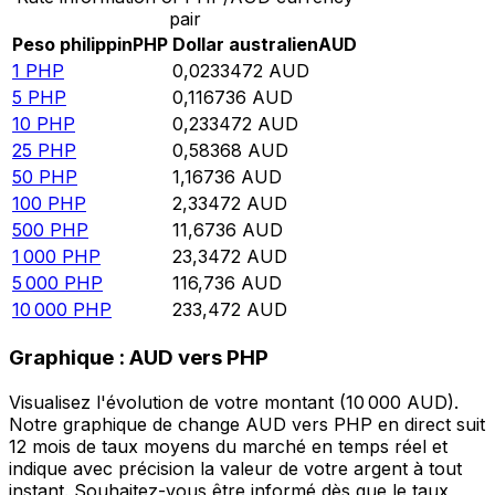
pair
Peso philippin
PHP
Dollar australien
AUD
1
PHP
0,0233472
AUD
5
PHP
0,116736
AUD
10
PHP
0,233472
AUD
25
PHP
0,58368
AUD
50
PHP
1,16736
AUD
100
PHP
2,33472
AUD
500
PHP
11,6736
AUD
1 000
PHP
23,3472
AUD
5 000
PHP
116,736
AUD
10 000
PHP
233,472
AUD
Graphique : AUD vers PHP
Visualisez l'évolution de votre montant (10 000 AUD).
Notre graphique de change AUD vers PHP en direct suit
12 mois de taux moyens du marché en temps réel et
indique avec précision la valeur de votre argent à tout
instant. Souhaitez-vous être informé dès que le taux