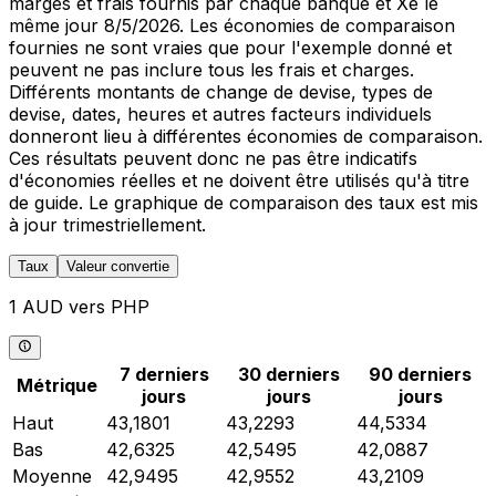
marges et frais fournis par chaque banque et Xe le
même jour 8/5/2026. Les économies de comparaison
fournies ne sont vraies que pour l'exemple donné et
peuvent ne pas inclure tous les frais et charges.
Différents montants de change de devise, types de
devise, dates, heures et autres facteurs individuels
donneront lieu à différentes économies de comparaison.
Ces résultats peuvent donc ne pas être indicatifs
d'économies réelles et ne doivent être utilisés qu'à titre
de guide. Le graphique de comparaison des taux est mis
à jour trimestriellement.
Taux
Valeur convertie
1 AUD vers PHP
7 derniers
30 derniers
90 derniers
Métrique
jours
jours
jours
Haut
43,1801
43,2293
44,5334
Bas
42,6325
42,5495
42,0887
Moyenne
42,9495
42,9552
43,2109