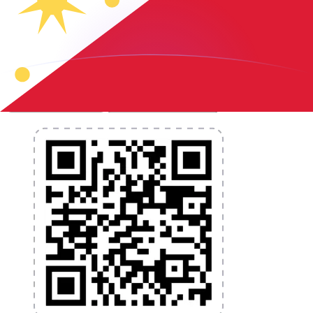
L'application Xe réunit toutes les fonctionnalités
nécessaires pour vos transferts d'argent internationaux
et la gestion de vos devises. Convertissez des devises,
programmez des alertes de taux et transférez de
l'argent à l'étranger sans frais cachés. Téléchargez
l'application dès aujourd'hui !