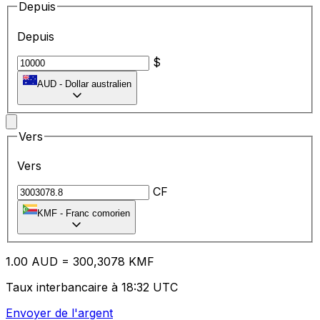
Depuis
Depuis
$
AUD
-
Dollar australien
Vers
Vers
CF
KMF
-
Franc comorien
1.00
AUD
=
30
0,3078
KMF
Taux interbancaire à 18:32 UTC
Envoyer de l'argent