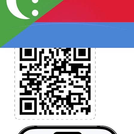
programmez des alertes de taux et transférez de
l'argent à l'étranger sans frais cachés. Téléchargez
l'application dès aujourd'hui !