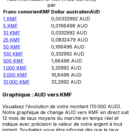
pair
Franc comorien
KMF
Dollar australien
AUD
1
KMF
0,00332992
AUD
5
KMF
0,0166496
AUD
10
KMF
0,0332992
AUD
25
KMF
0,0832479
AUD
50
KMF
0,166496
AUD
100
KMF
0,332992
AUD
500
KMF
1,66496
AUD
1 000
KMF
3,32992
AUD
5 000
KMF
16,6496
AUD
10 000
KMF
33,2992
AUD
Graphique : AUD vers KMF
Visualisez l'évolution de votre montant (10 000 AUD).
Notre graphique de change AUD vers KMF en direct suit
12 mois de taux moyens du marché en temps réel et
indique avec précision la valeur de votre argent à tout
instant. Souhaitez-vous être informé dès que le taux