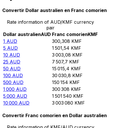
Convertir Dollar australien en Franc comorien
Rate information of AUD/KMF currency
pair
Dollar australien
AUD
Franc comorien
KMF
1
AUD
300,308
KMF
5
AUD
1 501,54
KMF
10
AUD
3 003,08
KMF
25
AUD
7 507,7
KMF
50
AUD
15 015,4
KMF
100
AUD
30 030,8
KMF
500
AUD
150 154
KMF
1 000
AUD
300 308
KMF
5 000
AUD
1 501 540
KMF
10 000
AUD
3 003 080
KMF
Convertir Franc comorien en Dollar australien
Rate information of KMF/AUD currency