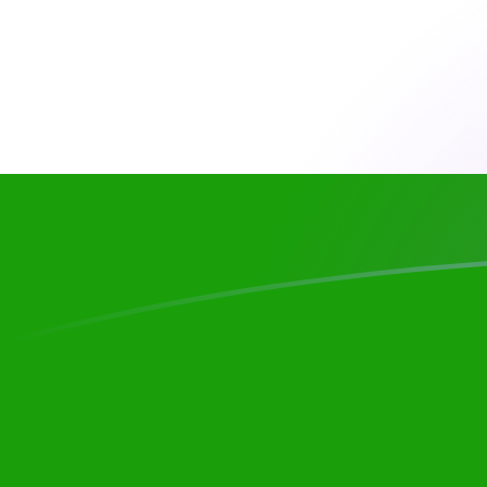
Le taux de change de TMM vers INR a
Convertir Manat turkmène en Roupie indienne
Rate information of TMM/INR currency
pair
Manat turkmène
TMM
Roupie indienne
INR
1
TMM
0,00555447
INR
5
TMM
0,0277723
INR
10
TMM
0,0555447
INR
25
TMM
0,138862
INR
50
TMM
0,277723
INR
100
TMM
0,555447
INR
500
TMM
2,77723
INR
1 000
TMM
5,55447
INR
5 000
TMM
27,7723
INR
10 000
TMM
55,5447
INR