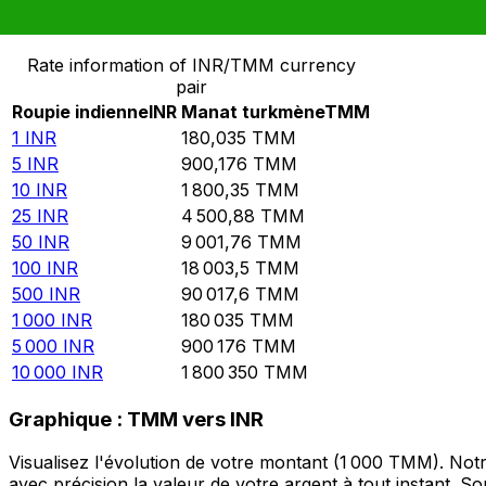
Convertir Roupie indienne en Manat turkmène
Rate information of INR/TMM currency
pair
Roupie indienne
INR
Manat turkmène
TMM
1
INR
180,035
TMM
5
INR
900,176
TMM
10
INR
1 800,35
TMM
25
INR
4 500,88
TMM
50
INR
9 001,76
TMM
100
INR
18 003,5
TMM
500
INR
90 017,6
TMM
1 000
INR
180 035
TMM
5 000
INR
900 176
TMM
10 000
INR
1 800 350
TMM
Graphique : TMM vers INR
Visualisez l'évolution de votre montant (1 000 TMM). No
avec précision la valeur de votre argent à tout instant. 