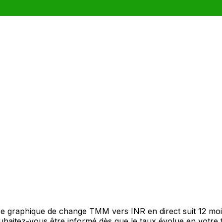
tre graphique de change TMM vers INR en direct suit 12 mo
Souhaitez-vous être informé dès que le taux évolue en votre