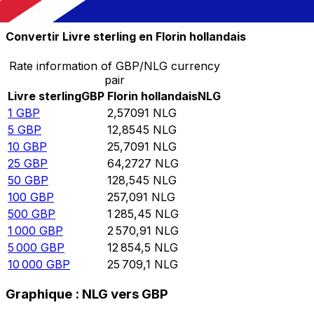
10 000
NLG
3 889,68
GBP
Convertir Livre sterling en Florin hollandais
Rate information of GBP/NLG currency
pair
Livre sterling
GBP
Florin hollandais
NLG
1
GBP
2,57091
NLG
5
GBP
12,8545
NLG
10
GBP
25,7091
NLG
25
GBP
64,2727
NLG
50
GBP
128,545
NLG
100
GBP
257,091
NLG
500
GBP
1 285,45
NLG
1 000
GBP
2 570,91
NLG
5 000
GBP
12 854,5
NLG
10 000
GBP
25 709,1
NLG
Graphique : NLG vers GBP