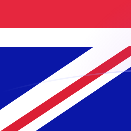
Le taux de change de NLG vers GBP a
Convertir Florin hollandais en Livre sterling
Rate information of NLG/GBP currency
pair
Florin hollandais
NLG
Livre sterling
GBP
1
NLG
0,388968
GBP
5
NLG
1,94484
GBP
10
NLG
3,88968
GBP
25
NLG
9,7242
GBP
50
NLG
19,4484
GBP
100
NLG
38,8968
GBP
500
NLG
194,484
GBP
1 000
NLG
388,968
GBP
5 000
NLG
1 944,84
GBP