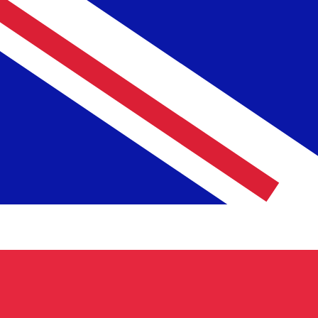
Vers
£
GBP
-
Livre sterling
1.00
NLG
=
0,
388967
GBP
Taux interbancaire à 06:37 UTC
Parlez avec un expert en devises dès aujourd'hui.
Nous p
Planifier un appel
Nous utilisons le taux moyen du marché pour notre conve
Connectez-vous pour voir les taux d'envoi
Saviez-vous que vous pouvez envoyer de l'argent à l'étr
Inscrivez-vous aujourd'hui