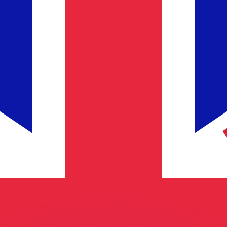
ouvons battre les taux des concurrents.
rtisseur. Ceci est fourni à titre informatif uniquement. Vo
anger avec Xe ?