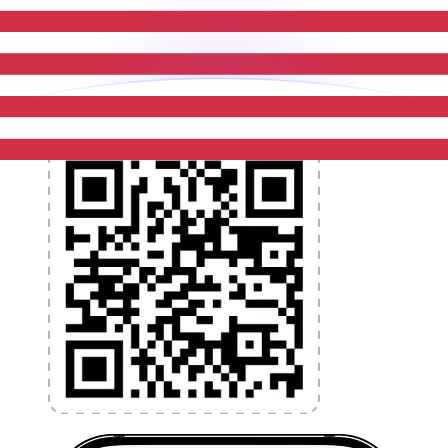
et la gestion de vos devises. Convertissez des devises,
programmez des alertes de taux et transférez de
l'argent à l'étranger sans frais cachés. Téléchargez
l'application dès aujourd'hui !