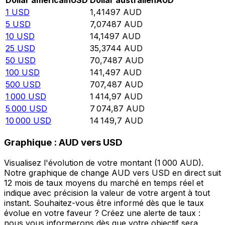
Dollar américain
USD
Dollar australien
AUD
1
USD
1,41497
AUD
5
USD
7,07487
AUD
10
USD
14,1497
AUD
25
USD
35,3744
AUD
50
USD
70,7487
AUD
100
USD
141,497
AUD
500
USD
707,487
AUD
1 000
USD
1 414,97
AUD
5 000
USD
7 074,87
AUD
10 000
USD
14 149,7
AUD
Graphique : AUD vers USD
Visualisez l'évolution de votre montant (1 000 AUD).
Notre graphique de change AUD vers USD en direct suit
12 mois de taux moyens du marché en temps réel et
indique avec précision la valeur de votre argent à tout
instant. Souhaitez-vous être informé dès que le taux
évolue en votre faveur ? Créez une alerte de taux :
nous vous informerons dès que votre objectif sera