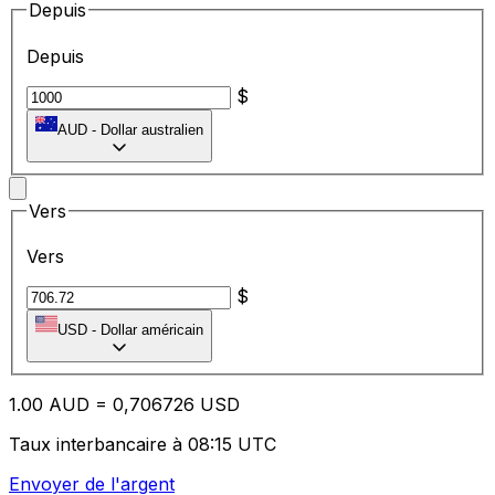
Depuis
Depuis
$
AUD
-
Dollar australien
Vers
Vers
$
USD
-
Dollar américain
1.00
AUD
=
0,
706726
USD
Taux interbancaire à 08:15 UTC
Envoyer de l'argent