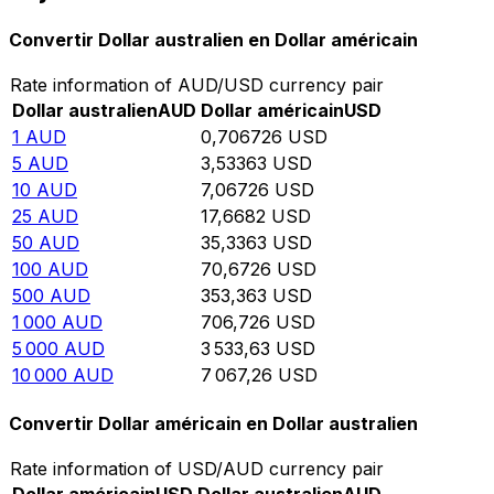
Convertir Dollar australien en Dollar américain
Rate information of AUD/USD currency pair
Dollar australien
AUD
Dollar américain
USD
1
AUD
0,706726
USD
5
AUD
3,53363
USD
10
AUD
7,06726
USD
25
AUD
17,6682
USD
50
AUD
35,3363
USD
100
AUD
70,6726
USD
500
AUD
353,363
USD
1 000
AUD
706,726
USD
5 000
AUD
3 533,63
USD
10 000
AUD
7 067,26
USD
Convertir Dollar américain en Dollar australien
Rate information of USD/AUD currency pair