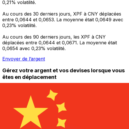
0,21% volatilité.
Au cours des 30 derniers jours, XPF à CNY déplacées
entre 0,0644 et 0,0653. La moyenne était 0,0649 avec
0,23% volatilité.
Au cours des 90 derniers jours, les XPF à CNY
déplacées entre 0,0644 et 0,0671. La moyenne était
0,0654 avec 0,23% volatilité.
Envoyer de l’argent
Gérez votre argent et vos devises lorsque vous
êtes en déplacement
L'application Xe réunit toutes les fonctionnalités
nécessaires pour vos transferts d'argent internationaux
et la gestion de vos devises. Convertissez des devises,
programmez des alertes de taux et transférez de
l'argent à l'étranger sans frais cachés. Téléchargez
l'application dès aujourd'hui !