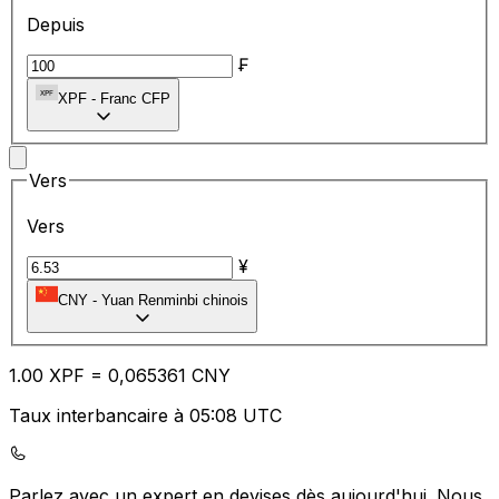
Depuis
₣
XPF
-
Franc CFP
Vers
Vers
¥
CNY
-
Yuan Renminbi chinois
1.00
XPF
=
0,
065361
CNY
Taux interbancaire à 05:08 UTC
Parlez avec un expert en devises dès aujourd'hui.
Nous