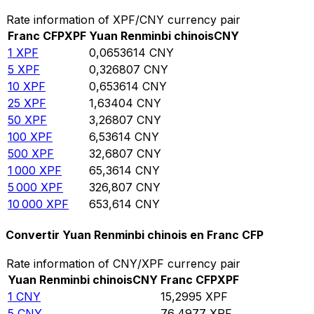
Rate information of XPF/CNY currency pair
Franc CFP
XPF
Yuan Renminbi chinois
CNY
1
XPF
0,0653614
CNY
5
XPF
0,326807
CNY
10
XPF
0,653614
CNY
25
XPF
1,63404
CNY
50
XPF
3,26807
CNY
100
XPF
6,53614
CNY
500
XPF
32,6807
CNY
1 000
XPF
65,3614
CNY
5 000
XPF
326,807
CNY
10 000
XPF
653,614
CNY
Convertir Yuan Renminbi chinois en Franc CFP
Rate information of CNY/XPF currency pair
Yuan Renminbi chinois
CNY
Franc CFP
XPF
1
CNY
15,2995
XPF
5
CNY
76,4977
XPF