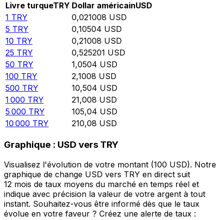
Livre turque
TRY
Dollar américain
USD
1
TRY
0,021008
USD
5
TRY
0,10504
USD
10
TRY
0,21008
USD
25
TRY
0,525201
USD
50
TRY
1,0504
USD
100
TRY
2,1008
USD
500
TRY
10,504
USD
1 000
TRY
21,008
USD
5 000
TRY
105,04
USD
10 000
TRY
210,08
USD
Graphique : USD vers TRY
Visualisez l'évolution de votre montant (100 USD). Notre
graphique de change USD vers TRY en direct suit
12 mois de taux moyens du marché en temps réel et
indique avec précision la valeur de votre argent à tout
instant. Souhaitez-vous être informé dès que le taux
évolue en votre faveur ? Créez une alerte de taux :