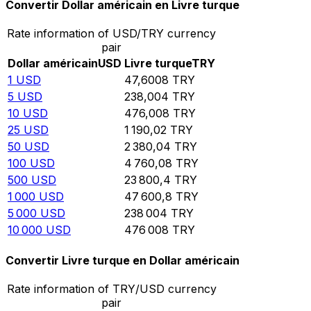
Convertir Dollar américain en Livre turque
Rate information of USD/TRY currency
pair
Dollar américain
USD
Livre turque
TRY
1
USD
47,6008
TRY
5
USD
238,004
TRY
10
USD
476,008
TRY
25
USD
1 190,02
TRY
50
USD
2 380,04
TRY
100
USD
4 760,08
TRY
500
USD
23 800,4
TRY
1 000
USD
47 600,8
TRY
5 000
USD
238 004
TRY
10 000
USD
476 008
TRY
Convertir Livre turque en Dollar américain
Rate information of TRY/USD currency
pair