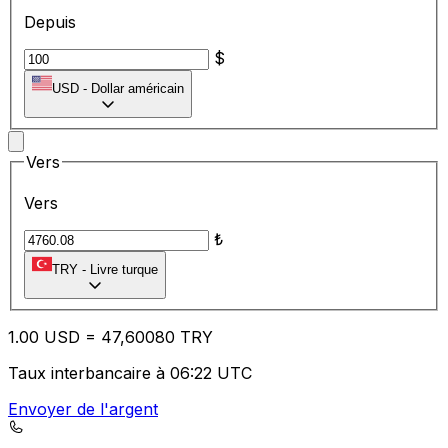
Depuis
$
USD
-
Dollar américain
Vers
Vers
₺
TRY
-
Livre turque
1.00
USD
=
47
,60080
TRY
Taux interbancaire à 06:22 UTC
Envoyer de l'argent