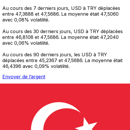
Au cours des 7 derniers jours, USD à TRY déplacées
entre 47,3888 et 47,5686. La moyenne était 47,5060
avec 0,08% volatilité.
Au cours des 30 derniers jours, USD à TRY déplacées
entre 46,8108 et 47,5686. La moyenne était 47,2040
avec 0,06% volatilité.
Au cours des 90 derniers jours, les USD à TRY
déplacées entre 45,2367 et 47,5686. La moyenne était
46,4396 avec 0,09% volatilité.
Envoyer de l’argent
Gérez votre argent et vos devises lorsque vous
êtes en déplacement
L'application Xe réunit toutes les fonctionnalités
nécessaires pour vos transferts d'argent internationaux
et la gestion de vos devises. Convertissez des devises,
programmez des alertes de taux et transférez de
l'argent à l'étranger sans frais cachés. Téléchargez