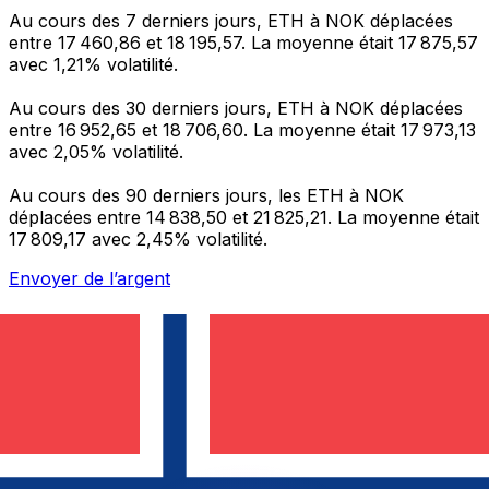
Au cours des 7 derniers jours, ETH à NOK déplacées
entre 17 460,86 et 18 195,57. La moyenne était 17 875,57
avec 1,21% volatilité.
Au cours des 30 derniers jours, ETH à NOK déplacées
entre 16 952,65 et 18 706,60. La moyenne était 17 973,13
avec 2,05% volatilité.
Au cours des 90 derniers jours, les ETH à NOK
déplacées entre 14 838,50 et 21 825,21. La moyenne était
17 809,17 avec 2,45% volatilité.
Envoyer de l’argent
Gérez votre argent et vos devises lorsque vous
êtes en déplacement
L'application Xe réunit toutes les fonctionnalités
nécessaires pour vos transferts d'argent internationaux
et la gestion de vos devises. Convertissez des devises,
programmez des alertes de taux et transférez de
l'argent à l'étranger sans frais cachés. Téléchargez