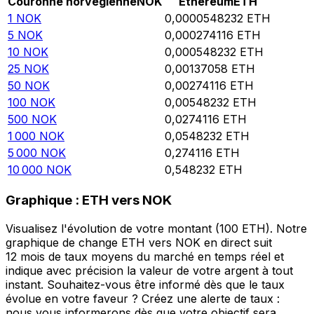
Couronne norvégienne
NOK
Ethereum
ETH
1
NOK
0,0000548232
ETH
5
NOK
0,000274116
ETH
10
NOK
0,000548232
ETH
25
NOK
0,00137058
ETH
50
NOK
0,00274116
ETH
100
NOK
0,00548232
ETH
500
NOK
0,0274116
ETH
1 000
NOK
0,0548232
ETH
5 000
NOK
0,274116
ETH
10 000
NOK
0,548232
ETH
Graphique : ETH vers NOK
Visualisez l'évolution de votre montant (100 ETH). Notre
graphique de change ETH vers NOK en direct suit
12 mois de taux moyens du marché en temps réel et
indique avec précision la valeur de votre argent à tout
instant. Souhaitez-vous être informé dès que le taux
évolue en votre faveur ? Créez une alerte de taux :
nous vous informerons dès que votre objectif sera