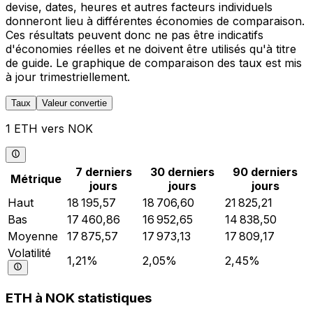
devise, dates, heures et autres facteurs individuels
donneront lieu à différentes économies de comparaison.
Ces résultats peuvent donc ne pas être indicatifs
d'économies réelles et ne doivent être utilisés qu'à titre
de guide. Le graphique de comparaison des taux est mis
à jour trimestriellement.
Taux
Valeur convertie
1 ETH vers NOK
7 derniers
30 derniers
90 derniers
Métrique
jours
jours
jours
Haut
18 195,57
18 706,60
21 825,21
Bas
17 460,86
16 952,65
14 838,50
Moyenne
17 875,57
17 973,13
17 809,17
Volatilité
1,21%
2,05%
2,45%
ETH à NOK statistiques