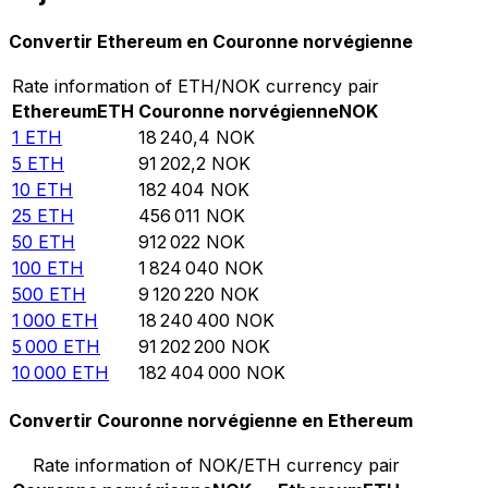
Convertir Ethereum en Couronne norvégienne
Rate information of ETH/NOK currency pair
Ethereum
ETH
Couronne norvégienne
NOK
1
ETH
18 240,4
NOK
5
ETH
91 202,2
NOK
10
ETH
182 404
NOK
25
ETH
456 011
NOK
50
ETH
912 022
NOK
100
ETH
1 824 040
NOK
500
ETH
9 120 220
NOK
1 000
ETH
18 240 400
NOK
5 000
ETH
91 202 200
NOK
10 000
ETH
182 404 000
NOK
Convertir Couronne norvégienne en Ethereum
Rate information of NOK/ETH currency pair