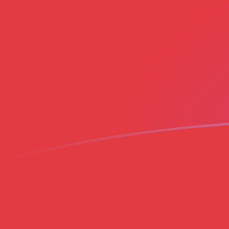
Le taux de change de AED vers MAD a
Convertir Dirham des Émirats en Dirham marocain
Rate information of AED/MAD currency pair
Dirham des Émirats
AED
Dirham marocain
MAD
1
AED
2,5403
MAD
5
AED
12,7015
MAD
10
AED
25,403
MAD
25
AED
63,5074
MAD
50
AED
127,015
MAD
100
AED
254,03
MAD
500
AED
1 270,15
MAD
1 000
AED
2 540,3
MAD
5 000
AED
12 701,5
MAD
10 000
AED
25 403
MAD