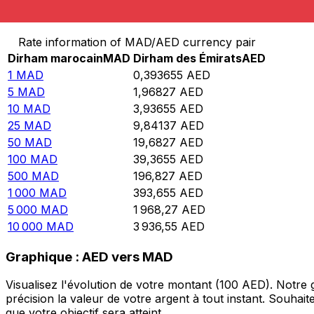
Convertir Dirham marocain en Dirham des Émirats
Rate information of MAD/AED currency pair
Dirham marocain
MAD
Dirham des Émirats
AED
1
MAD
0,393655
AED
5
MAD
1,96827
AED
10
MAD
3,93655
AED
25
MAD
9,84137
AED
50
MAD
19,6827
AED
100
MAD
39,3655
AED
500
MAD
196,827
AED
1 000
MAD
393,655
AED
5 000
MAD
1 968,27
AED
10 000
MAD
3 936,55
AED
Graphique : AED vers MAD
Visualisez l'évolution de votre montant (100 AED). Notr
précision la valeur de votre argent à tout instant. Souha
que votre objectif sera atteint.