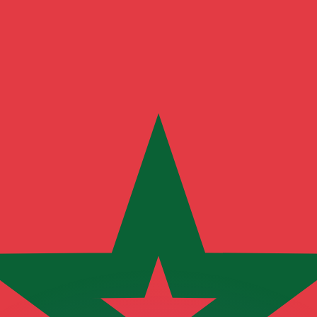
ouvons battre les taux des concurrents.
rtisseur. Ceci est fourni à titre informatif uniquement. Vo
anger avec Xe ?