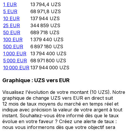
1
EUR
13 794,4
UZS
5
EUR
68 971,8
UZS
10
EUR
137 944
UZS
25
EUR
344 859
UZS
50
EUR
689 718
UZS
100
EUR
1 379 440
UZS
500
EUR
6 897 180
UZS
1 000
EUR
13 794 400
UZS
5 000
EUR
68 971 800
UZS
10 000
EUR
137 944 000
UZS
Graphique : UZS vers EUR
Visualisez l'évolution de votre montant (10 UZS). Notre
graphique de change UZS vers EUR en direct suit
12 mois de taux moyens du marché en temps réel et
indique avec précision la valeur de votre argent à tout
instant. Souhaitez-vous être informé dès que le taux
évolue en votre faveur ? Créez une alerte de taux :
nous vous informerons dès que votre objectif sera