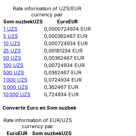
Rate information of UZS/EUR
currency pair
Som ouzbek
UZS
Euro
EUR
1
UZS
0,0000724934
EUR
5
UZS
0,000362467
EUR
10
UZS
0,000724934
EUR
25
UZS
0,00181234
EUR
50
UZS
0,00362467
EUR
100
UZS
0,00724934
EUR
500
UZS
0,0362467
EUR
1 000
UZS
0,0724934
EUR
5 000
UZS
0,362467
EUR
10 000
UZS
0,724934
EUR
Convertir Euro en Som ouzbek
Rate information of EUR/UZS
currency pair
Euro
EUR
Som ouzbek
UZS