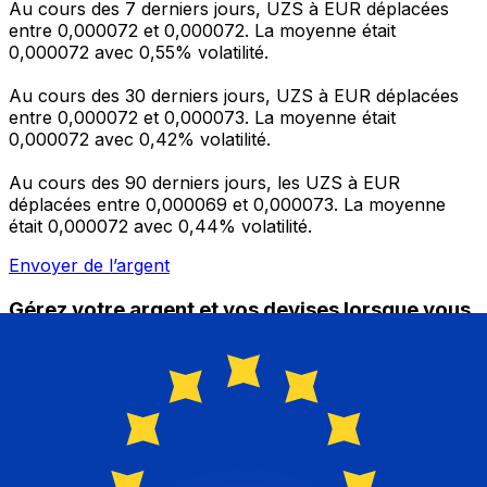
Au cours des 7 derniers jours, UZS à EUR déplacées
entre 0,000072 et 0,000072. La moyenne était
0,000072 avec 0,55% volatilité.
Au cours des 30 derniers jours, UZS à EUR déplacées
entre 0,000072 et 0,000073. La moyenne était
0,000072 avec 0,42% volatilité.
Au cours des 90 derniers jours, les UZS à EUR
déplacées entre 0,000069 et 0,000073. La moyenne
était 0,000072 avec 0,44% volatilité.
Envoyer de l’argent
Gérez votre argent et vos devises lorsque vous
êtes en déplacement
L'application Xe réunit toutes les fonctionnalités
nécessaires pour vos transferts d'argent internationaux
et la gestion de vos devises. Convertissez des devises,
programmez des alertes de taux et transférez de
l'argent à l'étranger sans frais cachés. Téléchargez
l'application dès aujourd'hui !