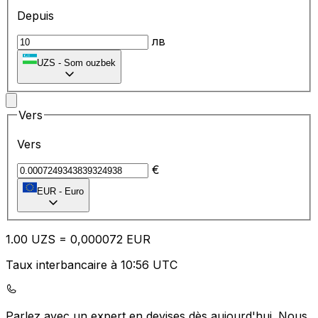
Depuis
лв
UZS
-
Som ouzbek
Vers
Vers
€
EUR
-
Euro
1.00
UZS
=
0,
000072
EUR
Taux interbancaire à 10:56 UTC
Parlez avec un expert en devises dès aujourd'hui.
Nous