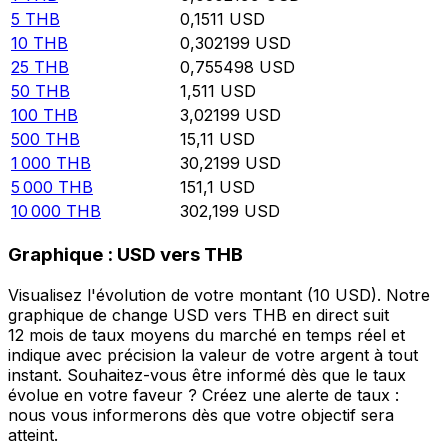
5
THB
0,1511
USD
10
THB
0,302199
USD
25
THB
0,755498
USD
50
THB
1,511
USD
100
THB
3,02199
USD
500
THB
15,11
USD
1 000
THB
30,2199
USD
5 000
THB
151,1
USD
10 000
THB
302,199
USD
Graphique : USD vers THB
Visualisez l'évolution de votre montant (10 USD). Notre
graphique de change USD vers THB en direct suit
12 mois de taux moyens du marché en temps réel et
indique avec précision la valeur de votre argent à tout
instant. Souhaitez-vous être informé dès que le taux
évolue en votre faveur ? Créez une alerte de taux :
nous vous informerons dès que votre objectif sera
atteint.