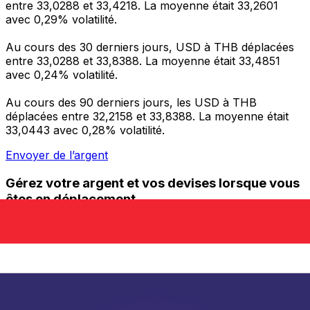
entre 33,0288 et 33,4218. La moyenne était 33,2601
avec 0,29% volatilité.
Au cours des 30 derniers jours, USD à THB déplacées
entre 33,0288 et 33,8388. La moyenne était 33,4851
avec 0,24% volatilité.
Au cours des 90 derniers jours, les USD à THB
déplacées entre 32,2158 et 33,8388. La moyenne était
33,0443 avec 0,28% volatilité.
Envoyer de l’argent
Gérez votre argent et vos devises lorsque vous
êtes en déplacement
L'application Xe réunit toutes les fonctionnalités
nécessaires pour vos transferts d'argent internationaux
et la gestion de vos devises. Convertissez des devises,
programmez des alertes de taux et transférez de
l'argent à l'étranger sans frais cachés. Téléchargez
l'application dès aujourd'hui !