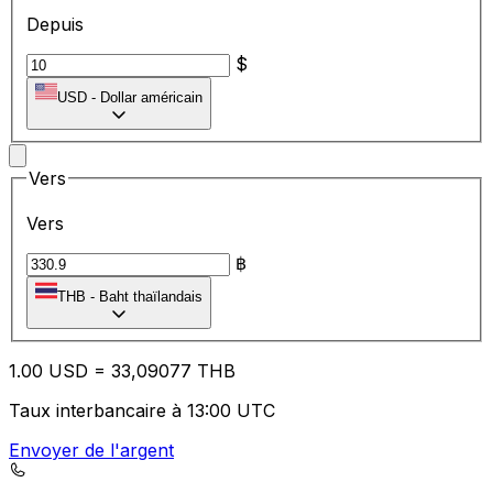
Depuis
$
USD
-
Dollar américain
Vers
Vers
฿
THB
-
Baht thaïlandais
1.00
USD
=
33
,09077
THB
Taux interbancaire à 13:00 UTC
Envoyer de l'argent