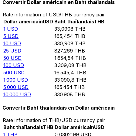
Convertir Dollar américain en Baht thaïlandais
Rate information of USD/THB currency pair
Dollar américain
USD
Baht thaïlandais
THB
1
USD
33,0908
THB
5
USD
165,454
THB
10
USD
330,908
THB
25
USD
827,269
THB
50
USD
1 654,54
THB
100
USD
3 309,08
THB
500
USD
16 545,4
THB
1 000
USD
33 090,8
THB
5 000
USD
165 454
THB
10 000
USD
330 908
THB
Convertir Baht thaïlandais en Dollar américain
Rate information of THB/USD currency pair
Baht thaïlandais
THB
Dollar américain
USD
1
THB
0,0302199
USD