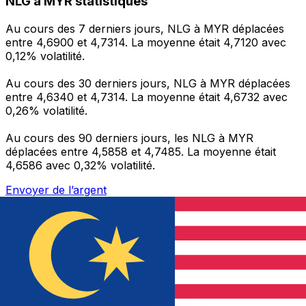
NLG à MYR statistiques
Au cours des 7 derniers jours, NLG à MYR déplacées
entre 4,6900 et 4,7314. La moyenne était 4,7120 avec
0,12% volatilité.
Au cours des 30 derniers jours, NLG à MYR déplacées
entre 4,6340 et 4,7314. La moyenne était 4,6732 avec
0,26% volatilité.
Au cours des 90 derniers jours, les NLG à MYR
déplacées entre 4,5858 et 4,7485. La moyenne était
4,6586 avec 0,32% volatilité.
Envoyer de l’argent
Gérez votre argent et vos devises lorsque vous
êtes en déplacement
L'application Xe réunit toutes les fonctionnalités
nécessaires pour vos transferts d'argent internationaux
et la gestion de vos devises. Convertissez des devises,
programmez des alertes de taux et transférez de