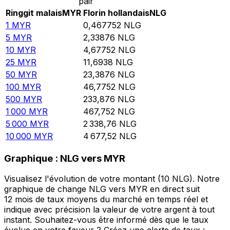
pair
Ringgit malais
MYR
Florin hollandais
NLG
1
MYR
0,467752
NLG
5
MYR
2,33876
NLG
10
MYR
4,67752
NLG
25
MYR
11,6938
NLG
50
MYR
23,3876
NLG
100
MYR
46,7752
NLG
500
MYR
233,876
NLG
1 000
MYR
467,752
NLG
5 000
MYR
2 338,76
NLG
10 000
MYR
4 677,52
NLG
Graphique : NLG vers MYR
Visualisez l'évolution de votre montant (10 NLG). Notre
graphique de change NLG vers MYR en direct suit
12 mois de taux moyens du marché en temps réel et
indique avec précision la valeur de votre argent à tout
instant. Souhaitez-vous être informé dès que le taux