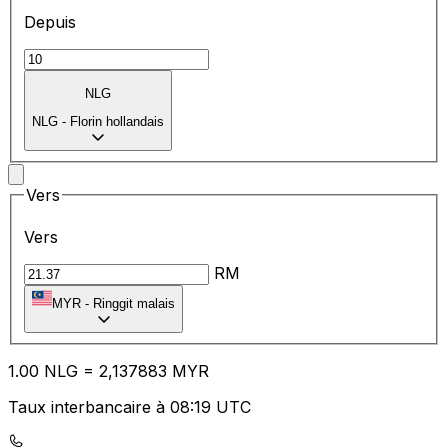
Depuis
NLG
NLG
-
Florin hollandais
Vers
Vers
RM
MYR
-
Ringgit malais
1.00
NLG
=
2,
137883
MYR
Taux interbancaire à 08:19 UTC