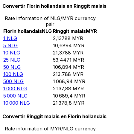
Convertir Florin hollandais en Ringgit malais
Rate information of NLG/MYR currency
pair
Florin hollandais
NLG
Ringgit malais
MYR
1
NLG
2,13788
MYR
5
NLG
10,6894
MYR
10
NLG
21,3788
MYR
25
NLG
53,4471
MYR
50
NLG
106,894
MYR
100
NLG
213,788
MYR
500
NLG
1 068,94
MYR
1 000
NLG
2 137,88
MYR
5 000
NLG
10 689,4
MYR
10 000
NLG
21 378,8
MYR
Convertir Ringgit malais en Florin hollandais
Rate information of MYR/NLG currency