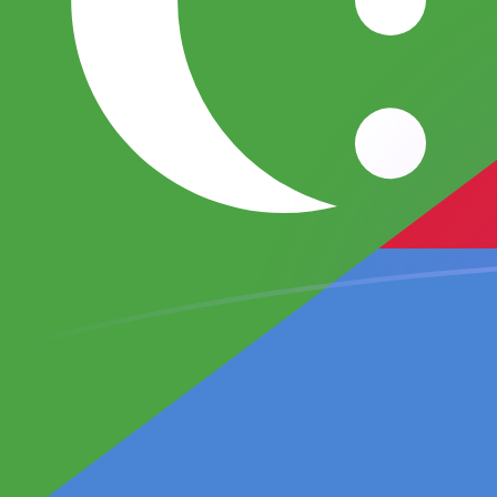
Le taux de change de AUD vers KMF a
Convertir Dollar australien en Franc comorien
Rate information of AUD/KMF currency
pair
Dollar australien
AUD
Franc comorien
KMF
1
AUD
300,442
KMF
5
AUD
1 502,21
KMF
10
AUD
3 004,42
KMF
25
AUD
7 511,05
KMF
50
AUD
15 022,1
KMF
100
AUD
30 044,2
KMF
500
AUD
150 221
KMF
1 000
AUD
300 442
KMF
5 000
AUD
1 502 210
KMF
10 000
AUD
3 004 420
KMF