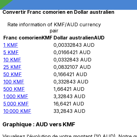
Convertir Franc comorien en Dollar australien
Rate information of KMF/AUD currency
pair
Franc comorien
KMF
Dollar australien
AUD
1
KMF
0,00332843
AUD
5
KMF
0,0166421
AUD
10
KMF
0,0332843
AUD
25
KMF
0,0832107
AUD
50
KMF
0,166421
AUD
100
KMF
0,332843
AUD
500
KMF
1,66421
AUD
1 000
KMF
3,32843
AUD
5 000
KMF
16,6421
AUD
10 000
KMF
33,2843
AUD
Graphique : AUD vers KMF
Visualisez l'évolution de votre montant (10 AUD). Notre