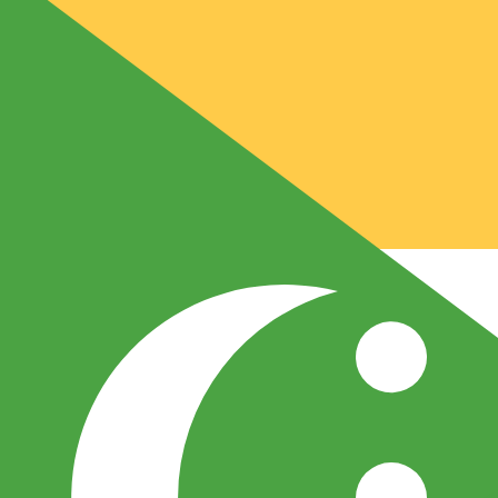
CF
KMF
-
Franc comorien
1.00
AUD
=
30
0,4420
KMF
Taux interbancaire à 13:30 UTC
Envoyer de l'argent
Parlez avec un expert en devises dès aujourd'hui.
Nous p
Planifier un appel
Nous utilisons le taux moyen du marché pour notre conve
Connectez-vous pour voir les taux d'envoi
Saviez-vous que vous pouvez envoyer de l'argent à l'étr
Inscrivez-vous aujourd'hui