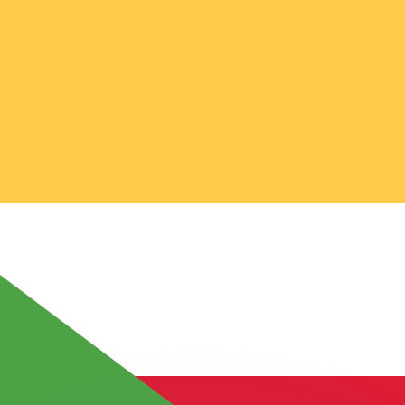
ouvons battre les taux des concurrents.
rtisseur. Ceci est fourni à titre informatif uniquement. Vo
anger avec Xe ?