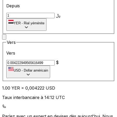
Depuis
﷼
YER
-
Rial yéménite
Vers
Vers
$
USD
-
Dollar américain
1.00
YER
=
0,
004222
USD
Taux interbancaire à 14:12 UTC
Parlez avec un expert en devises dès aujourd'hui.
Nous