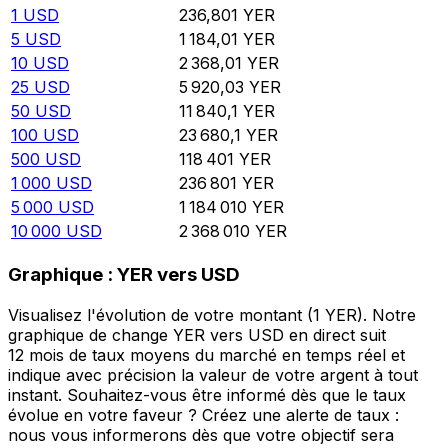
1
USD
236,801
YER
5
USD
1 184,01
YER
10
USD
2 368,01
YER
25
USD
5 920,03
YER
50
USD
11 840,1
YER
100
USD
23 680,1
YER
500
USD
118 401
YER
1 000
USD
236 801
YER
5 000
USD
1 184 010
YER
10 000
USD
2 368 010
YER
Graphique : YER vers USD
Visualisez l'évolution de votre montant (1 YER). Notre
graphique de change YER vers USD en direct suit
12 mois de taux moyens du marché en temps réel et
indique avec précision la valeur de votre argent à tout
instant. Souhaitez-vous être informé dès que le taux
évolue en votre faveur ? Créez une alerte de taux :
nous vous informerons dès que votre objectif sera