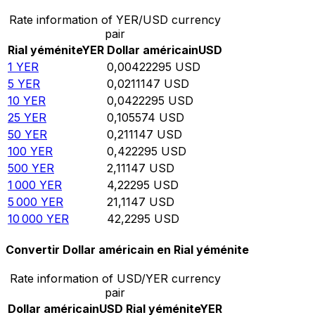
Rate information of YER/USD currency
pair
Rial yéménite
YER
Dollar américain
USD
1
YER
0,00422295
USD
5
YER
0,0211147
USD
10
YER
0,0422295
USD
25
YER
0,105574
USD
50
YER
0,211147
USD
100
YER
0,422295
USD
500
YER
2,11147
USD
1 000
YER
4,22295
USD
5 000
YER
21,1147
USD
10 000
YER
42,2295
USD
Convertir Dollar américain en Rial yéménite
Rate information of USD/YER currency
pair
Dollar américain
USD
Rial yéménite
YER