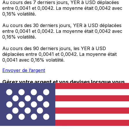
Au cours des 7 derniers jours, YER à USD déplacées
entre 0,0041 et 0,0042. La moyenne était 0,0042 avec
0,16% volatilité.
Au cours des 30 derniers jours, YER à USD déplacées
entre 0,0041 et 0,0042. La moyenne était 0,0042 avec
0,16% volatilité.
Au cours des 90 derniers jours, les YER à USD
déplacées entre 0,0041 et 0,0042. La moyenne était
0,0041 avec 0,16% volatilité.
Envoyer de l’argent
Gérez votre argent et vos devises lorsque vous
êtes en déplacement
L'application Xe réunit toutes les fonctionnalités
nécessaires pour vos transferts d'argent internationaux
et la gestion de vos devises. Convertissez des devises,
programmez des alertes de taux et transférez de
l'argent à l'étranger sans frais cachés. Téléchargez
l'application dès aujourd'hui !