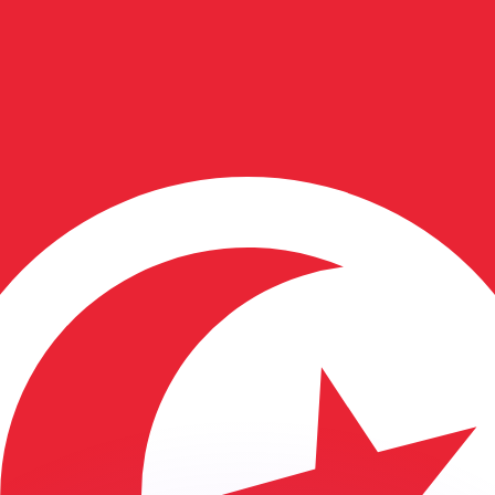
ouvons battre les taux des concurrents.
rtisseur. Ceci est fourni à titre informatif uniquement. Vo
anger avec Xe ?