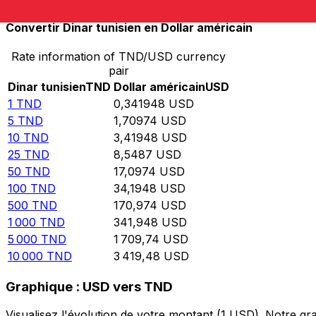
Convertir Dinar tunisien en Dollar américain
Rate information of TND/USD currency
pair
Dinar tunisien
TND
Dollar américain
USD
1
TND
0,341948
USD
5
TND
1,70974
USD
10
TND
3,41948
USD
25
TND
8,5487
USD
50
TND
17,0974
USD
100
TND
34,1948
USD
500
TND
170,974
USD
1 000
TND
341,948
USD
5 000
TND
1 709,74
USD
10 000
TND
3 419,48
USD
Graphique : USD vers TND
Visualisez l'évolution de votre montant (1 USD). Notre 