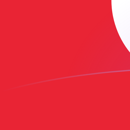
Le taux de change de USD vers TND a
Convertir Dollar américain en Dinar tunisien
Rate information of USD/TND currency
pair
Dollar américain
USD
Dinar tunisien
TND
1
USD
2,92442
TND
5
USD
14,6221
TND
10
USD
29,2442
TND
25
USD
73,1105
TND
50
USD
146,221
TND
100
USD
292,442
TND
500
USD
1 462,21
TND
1 000
USD
2 924,42
TND
5 000
USD
14 622,1
TND
10 000
USD
29 244,2
TND