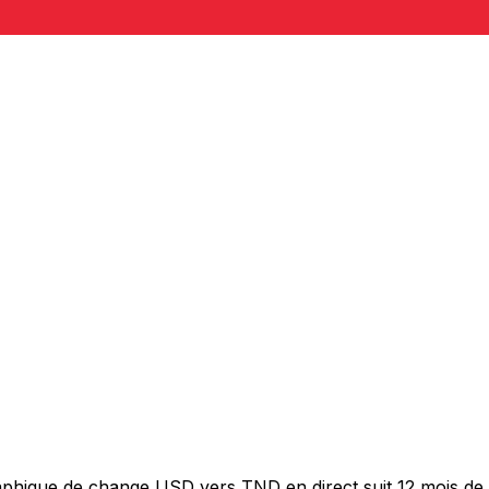
graphique de change USD vers TND en direct suit 12 mois d