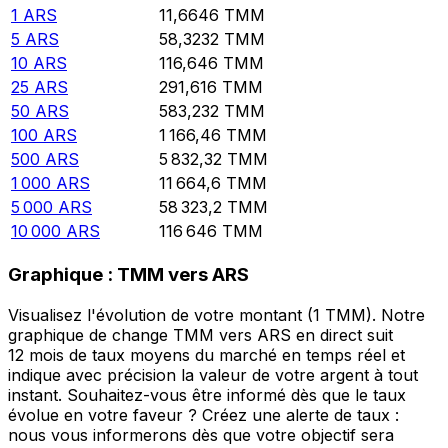
1
ARS
11,6646
TMM
5
ARS
58,3232
TMM
10
ARS
116,646
TMM
25
ARS
291,616
TMM
50
ARS
583,232
TMM
100
ARS
1 166,46
TMM
500
ARS
5 832,32
TMM
1 000
ARS
11 664,6
TMM
5 000
ARS
58 323,2
TMM
10 000
ARS
116 646
TMM
Graphique : TMM vers ARS
Visualisez l'évolution de votre montant (1 TMM). Notre
graphique de change TMM vers ARS en direct suit
12 mois de taux moyens du marché en temps réel et
indique avec précision la valeur de votre argent à tout
instant. Souhaitez-vous être informé dès que le taux
évolue en votre faveur ? Créez une alerte de taux :
nous vous informerons dès que votre objectif sera