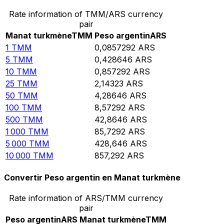
Rate information of TMM/ARS currency
pair
Manat turkmène
TMM
Peso argentin
ARS
1
TMM
0,0857292
ARS
5
TMM
0,428646
ARS
10
TMM
0,857292
ARS
25
TMM
2,14323
ARS
50
TMM
4,28646
ARS
100
TMM
8,57292
ARS
500
TMM
42,8646
ARS
1 000
TMM
85,7292
ARS
5 000
TMM
428,646
ARS
10 000
TMM
857,292
ARS
Convertir Peso argentin en Manat turkmène
Rate information of ARS/TMM currency
pair
Peso argentin
ARS
Manat turkmène
TMM