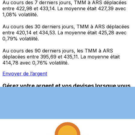
Au cours des 7 derniers jours, TMM à ARS déplacées
entre 422,98 et 433,14. La moyenne était 427,39 avec
1,08% volatilité.
Au cours des 30 derniers jours, TMM à ARS déplacées
entre 420,14 et 434,53. La moyenne était 425,28 avec
0,79% volatilité.
Au cours des 90 derniers jours, les TMM à ARS
déplacées entre 395,69 et 435,11. La moyenne était
414,78 avec 0,76% volatilité.
Envoyer de l’argent
Gérez votre argent et vos devises lorsque vous
êtes en déplacement
L'application Xe réunit toutes les fonctionnalités
nécessaires pour vos transferts d'argent internationaux
et la gestion de vos devises. Convertissez des devises,
programmez des alertes de taux et transférez de
l'argent à l'étranger sans frais cachés. Téléchargez
l'application dès aujourd'hui !