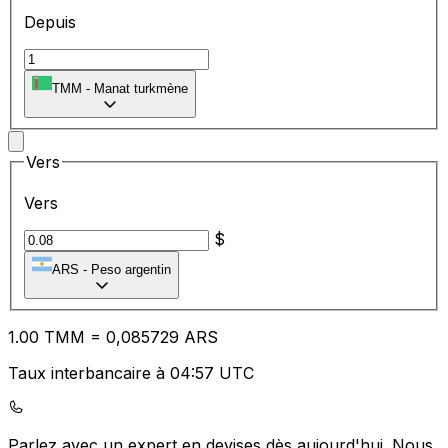
Depuis
TMM
-
Manat turkmène
Vers
Vers
$
ARS
-
Peso argentin
1.00
TMM
=
0,
085729
ARS
Taux interbancaire à 04:57 UTC
Parlez avec un expert en devises dès aujourd'hui.
Nous