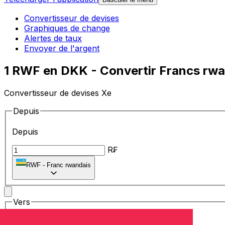
Convertisseur de devises
Graphiques de change
Alertes de taux
Envoyer de l'argent
1 RWF en DKK - Convertir Francs rw
Convertisseur de devises Xe
Depuis
Depuis
R₣
RWF
-
Franc rwandais
Vers
Vers