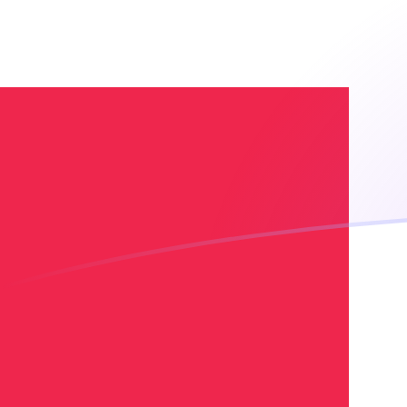
Le taux de change de RWF vers DKK a
Convertir Franc rwandais en Couronne danoise
Rate information of RWF/DKK currency pair
Franc rwandais
RWF
Couronne danoise
DKK
1
RWF
0,00440991
DKK
5
RWF
0,0220496
DKK
10
RWF
0,0440991
DKK
25
RWF
0,110248
DKK
50
RWF
0,220496
DKK
100
RWF
0,440991
DKK
500
RWF
2,20496
DKK
1 000
RWF
4,40991
DKK
5 000
RWF
22,0496
DKK
10 000
RWF
44,0991
DKK
Convertir Couronne danoise en Franc rwandais