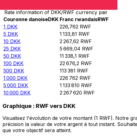
Rate information of DKK/RWF currency pair
Couronne danoise
DKK
Franc rwandais
RWF
1
DKK
226,762
RWF
5
DKK
1 133,81
RWF
10
DKK
2 267,62
RWF
25
DKK
5 669,04
RWF
50
DKK
11 338,1
RWF
100
DKK
22 676,2
RWF
500
DKK
113 381
RWF
1 000
DKK
226 762
RWF
5 000
DKK
1 133 810
RWF
10 000
DKK
2 267 620
RWF
Graphique : RWF vers DKK
Visualisez l'évolution de votre montant (1 RWF). Notre 
précision la valeur de votre argent à tout instant. Souha
que votre objectif sera atteint.