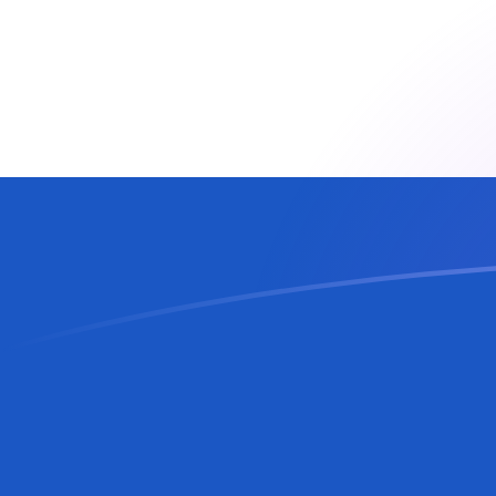
Le taux de change de NZD vers SVC a
Convertir Dollar néo-zélandais en Colon salvadorien
Rate information of NZD/SVC currency pair
Dollar néo-zélandais
NZD
Colon salvadorien
SVC
1
NZD
5,13709
SVC
5
NZD
25,6855
SVC
10
NZD
51,3709
SVC
25
NZD
128,427
SVC
50
NZD
256,855
SVC
100
NZD
513,709
SVC
500
NZD
2 568,55
SVC
1 000
NZD
5 137,09
SVC
5 000
NZD
25 685,5
SVC
10 000
NZD
51 370,9
SVC
Convertir Colon salvadorien en Dollar néo-zélandais