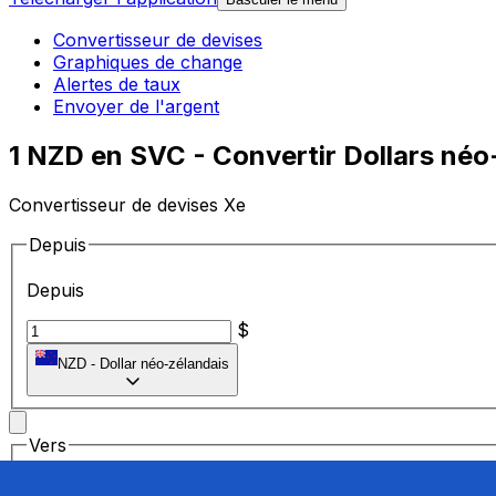
Convertisseur de devises
Graphiques de change
Alertes de taux
Envoyer de l'argent
1 NZD en SVC - Convertir Dollars néo
Convertisseur de devises Xe
Depuis
Depuis
$
NZD
-
Dollar néo-zélandais
Vers
Vers