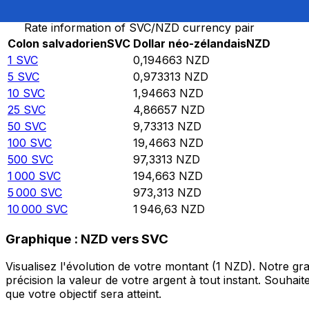
Rate information of SVC/NZD currency pair
Colon salvadorien
SVC
Dollar néo-zélandais
NZD
1
SVC
0,194663
NZD
5
SVC
0,973313
NZD
10
SVC
1,94663
NZD
25
SVC
4,86657
NZD
50
SVC
9,73313
NZD
100
SVC
19,4663
NZD
500
SVC
97,3313
NZD
1 000
SVC
194,663
NZD
5 000
SVC
973,313
NZD
10 000
SVC
1 946,63
NZD
Graphique : NZD vers SVC
Visualisez l'évolution de votre montant (1 NZD). Notre g
précision la valeur de votre argent à tout instant. Souha
que votre objectif sera atteint.