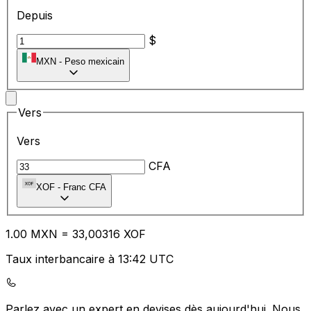
Depuis
$
MXN
-
Peso mexicain
Vers
Vers
CFA
XOF
-
Franc CFA
1.00
MXN
=
33
,00316
XOF
Taux interbancaire à 13:42 UTC
Parlez avec un expert en devises dès aujourd'hui.
Nous