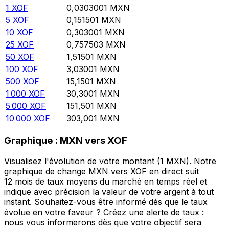
1
XOF
0,0303001
MXN
5
XOF
0,151501
MXN
10
XOF
0,303001
MXN
25
XOF
0,757503
MXN
50
XOF
1,51501
MXN
100
XOF
3,03001
MXN
500
XOF
15,1501
MXN
1 000
XOF
30,3001
MXN
5 000
XOF
151,501
MXN
10 000
XOF
303,001
MXN
Graphique : MXN vers XOF
Visualisez l'évolution de votre montant (1 MXN). Notre
graphique de change MXN vers XOF en direct suit
12 mois de taux moyens du marché en temps réel et
indique avec précision la valeur de votre argent à tout
instant. Souhaitez-vous être informé dès que le taux
évolue en votre faveur ? Créez une alerte de taux :
nous vous informerons dès que votre objectif sera