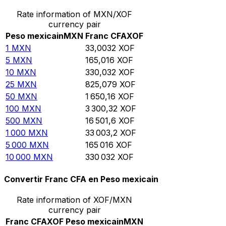
Rate information of MXN/XOF
currency pair
Peso mexicain
MXN
Franc CFA
XOF
1
MXN
33,0032
XOF
5
MXN
165,016
XOF
10
MXN
330,032
XOF
25
MXN
825,079
XOF
50
MXN
1 650,16
XOF
100
MXN
3 300,32
XOF
500
MXN
16 501,6
XOF
1 000
MXN
33 003,2
XOF
5 000
MXN
165 016
XOF
10 000
MXN
330 032
XOF
Convertir Franc CFA en Peso mexicain
Rate information of XOF/MXN
currency pair
Franc CFA
XOF
Peso mexicain
MXN