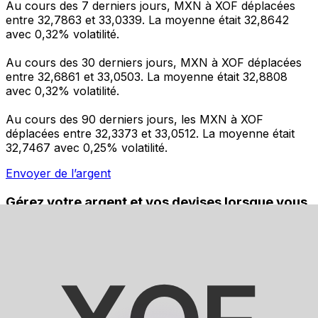
Au cours des 7 derniers jours, MXN à XOF déplacées
entre 32,7863 et 33,0339. La moyenne était 32,8642
avec 0,32% volatilité.
Au cours des 30 derniers jours, MXN à XOF déplacées
entre 32,6861 et 33,0503. La moyenne était 32,8808
avec 0,32% volatilité.
Au cours des 90 derniers jours, les MXN à XOF
déplacées entre 32,3373 et 33,0512. La moyenne était
32,7467 avec 0,25% volatilité.
Envoyer de l’argent
Gérez votre argent et vos devises lorsque vous
êtes en déplacement
L'application Xe réunit toutes les fonctionnalités
nécessaires pour vos transferts d'argent internationaux
et la gestion de vos devises. Convertissez des devises,
programmez des alertes de taux et transférez de
l'argent à l'étranger sans frais cachés. Téléchargez
l'application dès aujourd'hui !