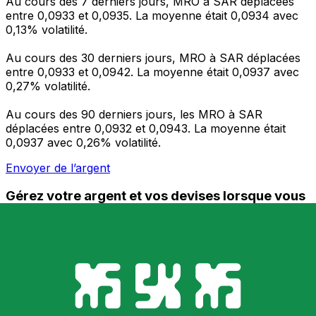
Au cours des 7 derniers jours, MRO à SAR déplacées
entre 0,0933 et 0,0935. La moyenne était 0,0934 avec
0,13% volatilité.
Au cours des 30 derniers jours, MRO à SAR déplacées
entre 0,0933 et 0,0942. La moyenne était 0,0937 avec
0,27% volatilité.
Au cours des 90 derniers jours, les MRO à SAR
déplacées entre 0,0932 et 0,0943. La moyenne était
0,0937 avec 0,26% volatilité.
Envoyer de l’argent
Gérez votre argent et vos devises lorsque vous
êtes en déplacement
L'application Xe réunit toutes les fonctionnalités
nécessaires pour vos transferts d'argent internationaux
et la gestion de vos devises. Convertissez des devises,
programmez des alertes de taux et transférez de
l'argent à l'étranger sans frais cachés. Téléchargez
l'application dès aujourd'hui !