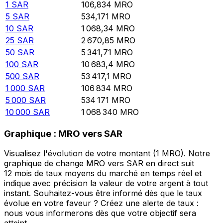
1
SAR
106,834
MRO
5
SAR
534,171
MRO
10
SAR
1 068,34
MRO
25
SAR
2 670,85
MRO
50
SAR
5 341,71
MRO
100
SAR
10 683,4
MRO
500
SAR
53 417,1
MRO
1 000
SAR
106 834
MRO
5 000
SAR
534 171
MRO
10 000
SAR
1 068 340
MRO
Graphique : MRO vers SAR
Visualisez l'évolution de votre montant (1 MRO). Notre
graphique de change MRO vers SAR en direct suit
12 mois de taux moyens du marché en temps réel et
indique avec précision la valeur de votre argent à tout
instant. Souhaitez-vous être informé dès que le taux
évolue en votre faveur ? Créez une alerte de taux :
nous vous informerons dès que votre objectif sera