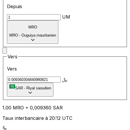
Depuis
UM
MRO
MRO
-
Ouguiya mauritanien
Vers
Vers
﷼
SAR
-
Riyal saoudien
1.00
MRO
=
0,
009360
SAR
Taux interbancaire à 20:12 UTC