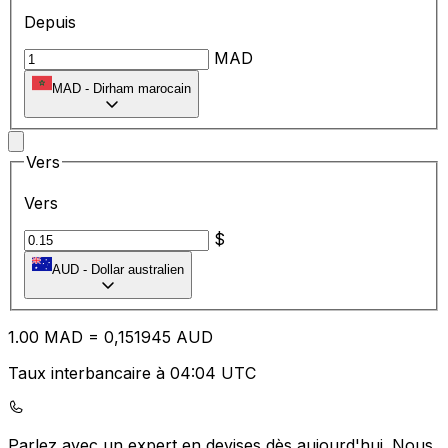
Depuis
MAD
MAD
-
Dirham marocain
Vers
Vers
$
AUD
-
Dollar australien
1.00
MAD
=
0,
151945
AUD
Taux interbancaire à 04:04 UTC
Parlez avec un expert en devises dès aujourd'hui.
Nous