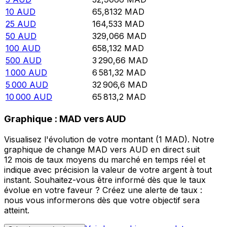
10
AUD
65,8132
MAD
25
AUD
164,533
MAD
50
AUD
329,066
MAD
100
AUD
658,132
MAD
500
AUD
3 290,66
MAD
1 000
AUD
6 581,32
MAD
5 000
AUD
32 906,6
MAD
10 000
AUD
65 813,2
MAD
Graphique : MAD vers AUD
Visualisez l'évolution de votre montant (1 MAD). Notre
graphique de change MAD vers AUD en direct suit
12 mois de taux moyens du marché en temps réel et
indique avec précision la valeur de votre argent à tout
instant. Souhaitez-vous être informé dès que le taux
évolue en votre faveur ? Créez une alerte de taux :
nous vous informerons dès que votre objectif sera
atteint.