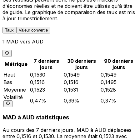
d'économies réelles et ne doivent être utilisés qu'à titre
de guide. Le graphique de comparaison des taux est mis
à jour trimestriellement.
Taux
Valeur convertie
1 MAD vers AUD
7 derniers
30 derniers
90 derniers
Métrique
jours
jours
jours
Haut
0,1530
0,1549
0,1549
Bas
0,1516
0,1516
0,1495
Moyenne
0,1523
0,1531
0,1528
Volatilité
0,47%
0,39%
0,37%
MAD à AUD statistiques
Au cours des 7 derniers jours, MAD à AUD déplacées
entre 0,1516 et 0,1530. La moyenne était 0,1523 avec