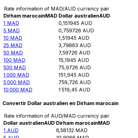
Rate information of MAD/AUD currency pair
Dirham marocain
MAD
Dollar australien
AUD
1
MAD
0,151945
AUD
5
MAD
0,759726
AUD
10
MAD
1,51945
AUD
25
MAD
3,79863
AUD
50
MAD
7,59726
AUD
100
MAD
15,1945
AUD
500
MAD
75,9726
AUD
1 000
MAD
151,945
AUD
5 000
MAD
759,726
AUD
10 000
MAD
1 519,45
AUD
Convertir Dollar australien en Dirham marocain
Rate information of AUD/MAD currency pair
Dollar australien
AUD
Dirham marocain
MAD
1
AUD
6,58132
MAD
5
AUD
32,9066
MAD