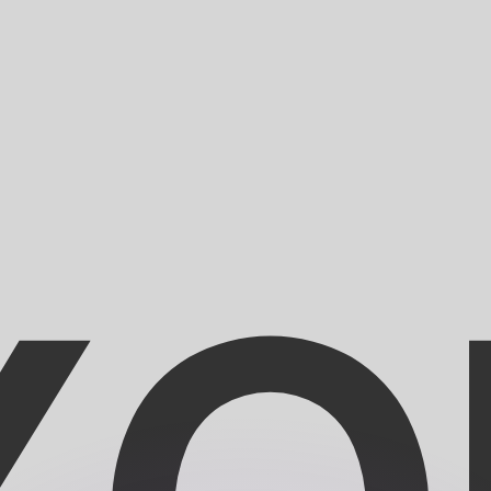
ouvons battre les taux des concurrents.
rtisseur. Ceci est fourni à titre informatif uniquement. Vo
anger avec Xe ?