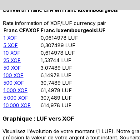
Convertir Franc CFA en Franc luxembourgeois
Rate information of XOF/LUF currency pair
Franc CFA
XOF
Franc luxembourgeois
LUF
1
XOF
0,0614978
LUF
5
XOF
0,307489
LUF
10
XOF
0,614978
LUF
25
XOF
1,53744
LUF
50
XOF
3,07489
LUF
100
XOF
6,14978
LUF
500
XOF
30,7489
LUF
1 000
XOF
61,4978
LUF
5 000
XOF
307,489
LUF
10 000
XOF
614,978
LUF
Graphique : LUF vers XOF
Visualisez l'évolution de votre montant (1 LUF). Notre g
précision la valeur de votre argent à tout instant. Souha