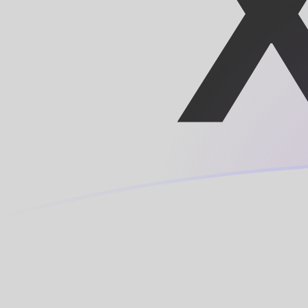
Le taux de change de LUF vers XOF a
Convertir Franc luxembourgeois en Franc CFA
Rate information of LUF/XOF currency pair
Franc luxembourgeois
LUF
Franc CFA
XOF
1
LUF
16,2607
XOF
5
LUF
81,3037
XOF
10
LUF
162,607
XOF
25
LUF
406,519
XOF
50
LUF
813,037
XOF
100
LUF
1 626,07
XOF
500
LUF
8 130,37
XOF
1 000
LUF
16 260,7
XOF
5 000
LUF
81 303,7
XOF
10 000
LUF
162 607
XOF