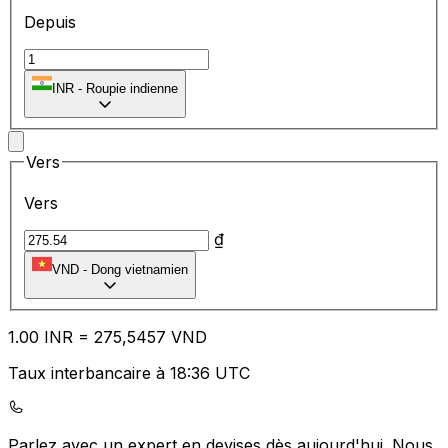
Depuis
₹
INR
-
Roupie indienne
Vers
Vers
₫
VND
-
Dong vietnamien
1.00
INR
=
27
5,5457
VND
Taux interbancaire à 18:36 UTC
Parlez avec un expert en devises dès aujourd'hui.
Nous