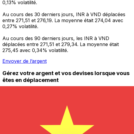
0,13% volatilité.
Au cours des 30 derniers jours, INR à VND déplacées
entre 271,51 et 276,19. La moyenne était 274,04 avec
0,27% volatilité.
Au cours des 90 derniers jours, les INR à VND
déplacées entre 271,51 et 279,34. La moyenne était
275,45 avec 0,34% volatilité.
Envoyer de l’argent
Gérez votre argent et vos devises lorsque vous
êtes en déplacement
L'application Xe réunit toutes les fonctionnalités
nécessaires pour vos transferts d'argent internationaux
et la gestion de vos devises. Convertissez des devises,
programmez des alertes de taux et transférez de
l'argent à l'étranger sans frais cachés. Téléchargez
l'application dès aujourd'hui !