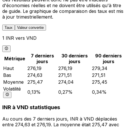
d'économies réelles et ne doivent être utilisés qu'à titre
de guide. Le graphique de comparaison des taux est mis
à jour trimestriellement.
Taux
Valeur convertie
1 INR vers VND
7 derniers
30 derniers
90 derniers
Métrique
jours
jours
jours
Haut
276,19
276,19
279,34
Bas
274,63
271,51
271,51
Moyenne
275,47
274,04
275,45
Volatilité
0,13%
0,27%
0,34%
INR à VND statistiques
Au cours des 7 derniers jours, INR à VND déplacées
entre 274,63 et 276,19. La moyenne était 275,47 avec