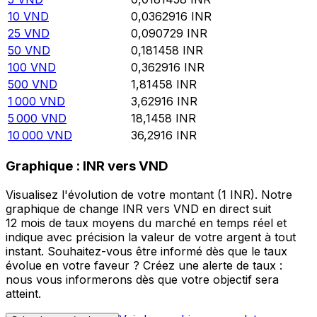
10
VND
0,0362916
INR
25
VND
0,090729
INR
50
VND
0,181458
INR
100
VND
0,362916
INR
500
VND
1,81458
INR
1 000
VND
3,62916
INR
5 000
VND
18,1458
INR
10 000
VND
36,2916
INR
Graphique : INR vers VND
Visualisez l'évolution de votre montant (1 INR). Notre
graphique de change INR vers VND en direct suit
12 mois de taux moyens du marché en temps réel et
indique avec précision la valeur de votre argent à tout
instant. Souhaitez-vous être informé dès que le taux
évolue en votre faveur ? Créez une alerte de taux :
nous vous informerons dès que votre objectif sera
atteint.