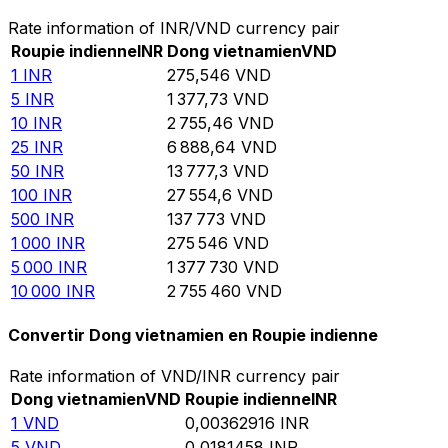
Rate information of INR/VND currency pair
Roupie indienne
INR
Dong vietnamien
VND
1
INR
275,546
VND
5
INR
1 377,73
VND
10
INR
2 755,46
VND
25
INR
6 888,64
VND
50
INR
13 777,3
VND
100
INR
27 554,6
VND
500
INR
137 773
VND
1 000
INR
275 546
VND
5 000
INR
1 377 730
VND
10 000
INR
2 755 460
VND
Convertir Dong vietnamien en Roupie indienne
Rate information of VND/INR currency pair
Dong vietnamien
VND
Roupie indienne
INR
1
VND
0,00362916
INR
5
VND
0,0181458
INR