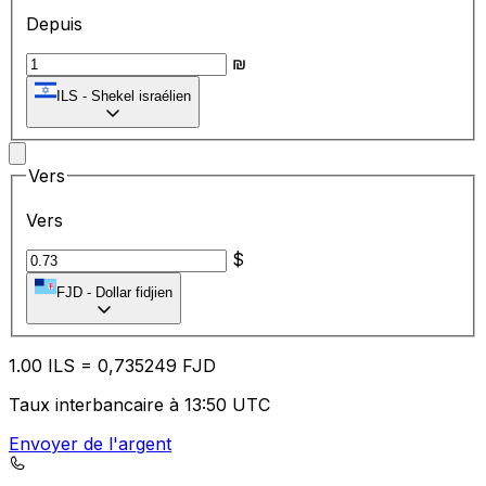
Depuis
₪
ILS
-
Shekel israélien
Vers
Vers
$
FJD
-
Dollar fidjien
1.00
ILS
=
0,
735249
FJD
Taux interbancaire à 13:50 UTC
Envoyer de l'argent