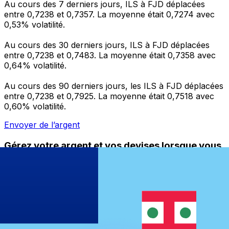
Au cours des 7 derniers jours, ILS à FJD déplacées
entre 0,7238 et 0,7357. La moyenne était 0,7274 avec
0,53% volatilité.
Au cours des 30 derniers jours, ILS à FJD déplacées
entre 0,7238 et 0,7483. La moyenne était 0,7358 avec
0,64% volatilité.
Au cours des 90 derniers jours, les ILS à FJD déplacées
entre 0,7238 et 0,7925. La moyenne était 0,7518 avec
0,60% volatilité.
Envoyer de l’argent
Gérez votre argent et vos devises lorsque vous
êtes en déplacement
L'application Xe réunit toutes les fonctionnalités
nécessaires pour vos transferts d'argent internationaux
et la gestion de vos devises. Convertissez des devises,
programmez des alertes de taux et transférez de
l'argent à l'étranger sans frais cachés. Téléchargez
l'application dès aujourd'hui !