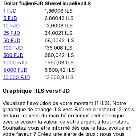
Dollar fidjien
FJD
Shekel israélien
ILS
1
FJD
1,36008
ILS
5
FJD
6,80042
ILS
10
FJD
13,6008
ILS
25
FJD
34,0021
ILS
50
FJD
68,0042
ILS
100
FJD
136,008
ILS
500
FJD
680,042
ILS
1 000
FJD
1 360,08
ILS
5 000
FJD
6 800,42
ILS
10 000
FJD
13 600,8
ILS
Graphique : ILS vers FJD
Visualisez l'évolution de votre montant (1 ILS). Notre
graphique de change ILS vers FJD en direct suit 12 mois
de taux moyens du marché en temps réel et indique
avec précision la valeur de votre argent à tout instant.
Souhaitez-vous être informé dès que le taux évolue en
votre faveur ? Créez une alerte de taux : nous vous