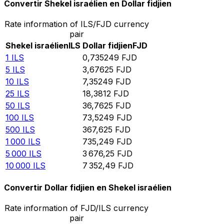
Convertir Shekel israélien en Dollar fidjien
Rate information of ILS/FJD currency
pair
Shekel israélien
ILS
Dollar fidjien
FJD
1
ILS
0,735249
FJD
5
ILS
3,67625
FJD
10
ILS
7,35249
FJD
25
ILS
18,3812
FJD
50
ILS
36,7625
FJD
100
ILS
73,5249
FJD
500
ILS
367,625
FJD
1 000
ILS
735,249
FJD
5 000
ILS
3 676,25
FJD
10 000
ILS
7 352,49
FJD
Convertir Dollar fidjien en Shekel israélien
Rate information of FJD/ILS currency
pair