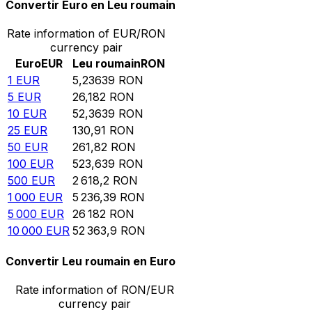
Convertir Euro en Leu roumain
Rate information of EUR/RON
currency pair
Euro
EUR
Leu roumain
RON
1
EUR
5,23639
RON
5
EUR
26,182
RON
10
EUR
52,3639
RON
25
EUR
130,91
RON
50
EUR
261,82
RON
100
EUR
523,639
RON
500
EUR
2 618,2
RON
1 000
EUR
5 236,39
RON
5 000
EUR
26 182
RON
10 000
EUR
52 363,9
RON
Convertir Leu roumain en Euro
Rate information of RON/EUR
currency pair