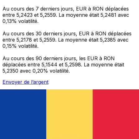
Au cours des 7 derniers jours, EUR à RON déplacées
entre 5,2423 et 5,2559. La moyenne était 5,2481 avec
0,13% volatilité.
Au cours des 30 derniers jours, EUR à RON déplacées
entre 5,2178 et 5,2559. La moyenne était 5,2385 avec
0,15% volatilité.
Au cours des 90 derniers jours, les EUR à RON
déplacées entre 5,1544 et 5,2598. La moyenne était
5,2350 avec 0,20% volatilité.
Envoyer de l’argent
Gérez votre argent et vos devises lorsque vous
êtes en déplacement
L'application Xe réunit toutes les fonctionnalités
nécessaires pour vos transferts d'argent internationaux
et la gestion de vos devises. Convertissez des devises,
programmez des alertes de taux et transférez de
l'argent à l'étranger sans frais cachés. Téléchargez