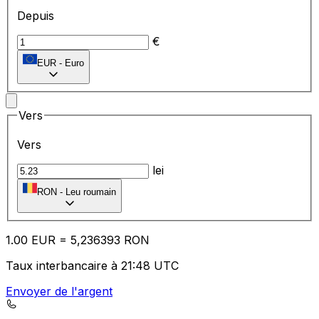
Depuis
€
EUR
-
Euro
Vers
Vers
lei
RON
-
Leu roumain
1.00
EUR
=
5,
236393
RON
Taux interbancaire à 21:48 UTC
Envoyer de l'argent