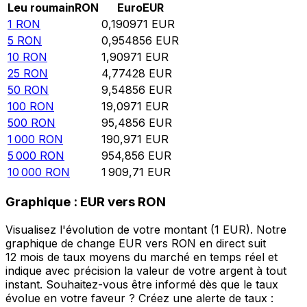
Leu roumain
RON
Euro
EUR
1
RON
0,190971
EUR
5
RON
0,954856
EUR
10
RON
1,90971
EUR
25
RON
4,77428
EUR
50
RON
9,54856
EUR
100
RON
19,0971
EUR
500
RON
95,4856
EUR
1 000
RON
190,971
EUR
5 000
RON
954,856
EUR
10 000
RON
1 909,71
EUR
Graphique : EUR vers RON
Visualisez l'évolution de votre montant (1 EUR). Notre
graphique de change EUR vers RON en direct suit
12 mois de taux moyens du marché en temps réel et
indique avec précision la valeur de votre argent à tout
instant. Souhaitez-vous être informé dès que le taux
évolue en votre faveur ? Créez une alerte de taux :