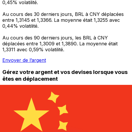
0,45% volatilité.
Au cours des 30 derniers jours, BRL à CNY déplacées
entre 1,3145 et 1,3366. La moyenne était 1,3255 avec
0,44% volatilité.
Au cours des 90 derniers jours, les BRL à CNY
déplacées entre 1,3009 et 1,3890. La moyenne était
1,3311 avec 0,59% volatilité.
Envoyer de l’argent
Gérez votre argent et vos devises lorsque vous
êtes en déplacement
L'application Xe réunit toutes les fonctionnalités
nécessaires pour vos transferts d'argent internationaux
et la gestion de vos devises. Convertissez des devises,
programmez des alertes de taux et transférez de
l'argent à l'étranger sans frais cachés. Téléchargez
l'application dès aujourd'hui !