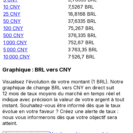
10
CNY
7,5267
BRL
25
CNY
18,8168
BRL
50
CNY
37,6335
BRL
100
CNY
75,267
BRL
500
CNY
376,335
BRL
1 000
CNY
752,67
BRL
5 000
CNY
3 763,35
BRL
10 000
CNY
7 526,7
BRL
Graphique : BRL vers CNY
Visualisez l'évolution de votre montant (1 BRL). Notre
graphique de change BRL vers CNY en direct suit
12 mois de taux moyens du marché en temps réel et
indique avec précision la valeur de votre argent à tout
instant. Souhaitez-vous être informé dès que le taux
évolue en votre faveur ? Créez une alerte de taux :
nous vous informerons dès que votre objectif sera
atteint.