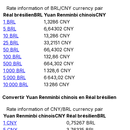
Rate information of BRL/CNY currency pair
Réal brésilien
BRL
Yuan Renminbi chinois
CNY
1
BRL
1,3286
CNY
5
BRL
6,64302
CNY
10
BRL
13,286
CNY
25
BRL
33,2151
CNY
50
BRL
66,4302
CNY
100
BRL
132,86
CNY
500
BRL
664,302
CNY
1 000
BRL
1 328,6
CNY
5 000
BRL
6 643,02
CNY
10 000
BRL
13 286
CNY
Convertir Yuan Renminbi chinois en Réal brésilien
Rate information of CNY/BRL currency pair
Yuan Renminbi chinois
CNY
Réal brésilien
BRL
1
CNY
0,75267
BRL
5
CNY
3,76335
BRL