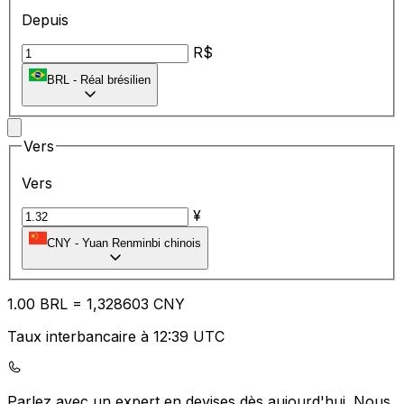
Depuis
R$
BRL
-
Réal brésilien
Vers
Vers
¥
CNY
-
Yuan Renminbi chinois
1.00
BRL
=
1,
328603
CNY
Taux interbancaire à 12:39 UTC
Parlez avec un expert en devises dès aujourd'hui.
Nous