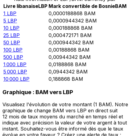
Livre libanaise
LBP
Mark convertible de Bosnie
BAM
1
LBP
0,0000188868
BAM
5
LBP
0,0000944342
BAM
10
LBP
0,000188868
BAM
25
LBP
0,000472171
BAM
50
LBP
0,000944342
BAM
100
LBP
0,00188868
BAM
500
LBP
0,00944342
BAM
1 000
LBP
0,0188868
BAM
5 000
LBP
0,0944342
BAM
10 000
LBP
0,188868
BAM
Graphique : BAM vers LBP
Visualisez l'évolution de votre montant (1 BAM). Notre
graphique de change BAM vers LBP en direct suit
12 mois de taux moyens du marché en temps réel et
indique avec précision la valeur de votre argent à tout
instant. Souhaitez-vous être informé dès que le taux
évolue en votre faveur ? Créez une alerte de taux :