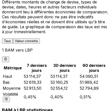
Différents montants de change de devise, types de
devise, dates, heures et autres facteurs individuels
donneront lieu à différentes économies de comparaison.
Ces résultats peuvent donc ne pas être indicatifs
d'économies réelles et ne doivent être utilisés qu'à titre
de guide. Le graphique de comparaison des taux est mis
à jour trimestriellement.
Taux
Valeur convertie
1 BAM vers LBP
7 derniers
30 derniers
90 derniers
Métrique
jours
jours
jours
Haut
53 114,37
53 114,37
54 090,51
Bas
52 619,33
52 160,25
51 989,42
Moyenne
52 913,50
52 554,12
52 794,89
Volatilité
0,45%
0,40%
0,51%
BAM à LBP statistiques