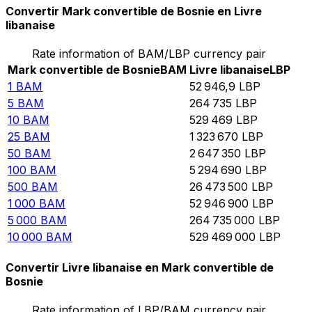
Convertir Mark convertible de Bosnie en Livre
libanaise
Rate information of BAM/LBP currency pair
Mark convertible de Bosnie
BAM
Livre libanaise
LBP
1
BAM
52 946,9
LBP
5
BAM
264 735
LBP
10
BAM
529 469
LBP
25
BAM
1 323 670
LBP
50
BAM
2 647 350
LBP
100
BAM
5 294 690
LBP
500
BAM
26 473 500
LBP
1 000
BAM
52 946 900
LBP
5 000
BAM
264 735 000
LBP
10 000
BAM
529 469 000
LBP
Convertir Livre libanaise en Mark convertible de
Bosnie
Rate information of LBP/BAM currency pair