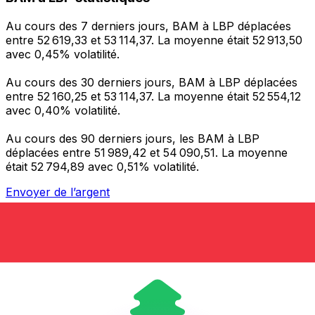
Au cours des 7 derniers jours, BAM à LBP déplacées
entre 52 619,33 et 53 114,37. La moyenne était 52 913,50
avec 0,45% volatilité.
Au cours des 30 derniers jours, BAM à LBP déplacées
entre 52 160,25 et 53 114,37. La moyenne était 52 554,12
avec 0,40% volatilité.
Au cours des 90 derniers jours, les BAM à LBP
déplacées entre 51 989,42 et 54 090,51. La moyenne
était 52 794,89 avec 0,51% volatilité.
Envoyer de l’argent
Gérez votre argent et vos devises lorsque vous
êtes en déplacement
L'application Xe réunit toutes les fonctionnalités
nécessaires pour vos transferts d'argent internationaux
et la gestion de vos devises. Convertissez des devises,
programmez des alertes de taux et transférez de