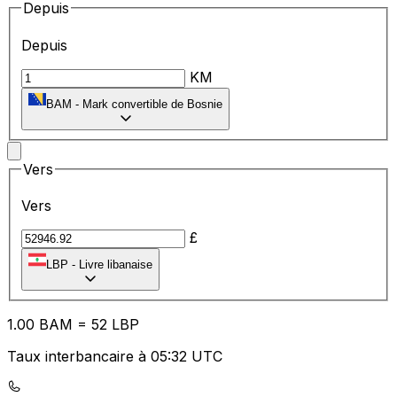
Depuis
Depuis
KM
BAM
-
Mark convertible de Bosnie
Vers
Vers
£
LBP
-
Livre libanaise
1.00
BAM
=
52
LBP
Taux interbancaire à 05:32 UTC