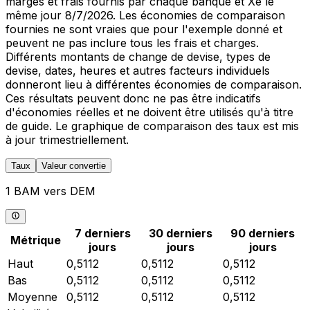
marges et frais fournis par chaque banque et Xe le
même jour 8/7/2026. Les économies de comparaison
fournies ne sont vraies que pour l'exemple donné et
peuvent ne pas inclure tous les frais et charges.
Différents montants de change de devise, types de
devise, dates, heures et autres facteurs individuels
donneront lieu à différentes économies de comparaison.
Ces résultats peuvent donc ne pas être indicatifs
d'économies réelles et ne doivent être utilisés qu'à titre
de guide. Le graphique de comparaison des taux est mis
à jour trimestriellement.
Taux
Valeur convertie
1 BAM vers DEM
7 derniers
30 derniers
90 derniers
Métrique
jours
jours
jours
Haut
0,5112
0,5112
0,5112
Bas
0,5112
0,5112
0,5112
Moyenne
0,5112
0,5112
0,5112