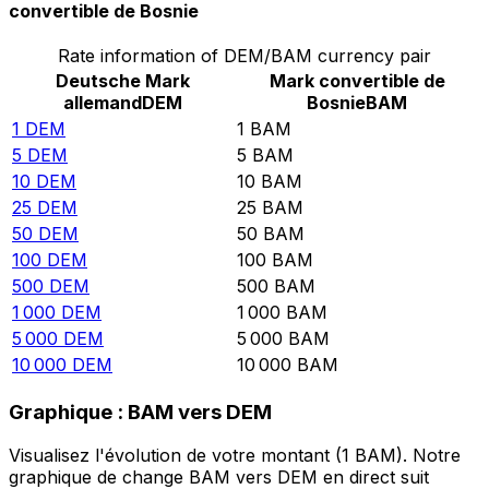
convertible de Bosnie
Rate information of DEM/BAM currency pair
Deutsche Mark
Mark convertible de
allemand
DEM
Bosnie
BAM
1
DEM
1
BAM
5
DEM
5
BAM
10
DEM
10
BAM
25
DEM
25
BAM
50
DEM
50
BAM
100
DEM
100
BAM
500
DEM
500
BAM
1 000
DEM
1 000
BAM
5 000
DEM
5 000
BAM
10 000
DEM
10 000
BAM
Graphique : BAM vers DEM
Visualisez l'évolution de votre montant (1 BAM). Notre
graphique de change BAM vers DEM en direct suit