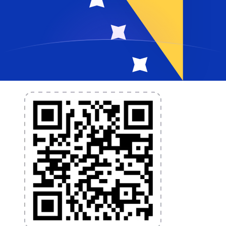
L'application Xe réunit toutes les fonctionnalités
nécessaires pour vos transferts d'argent internationaux
et la gestion de vos devises. Convertissez des devises,
programmez des alertes de taux et transférez de
l'argent à l'étranger sans frais cachés. Téléchargez
l'application dès aujourd'hui !