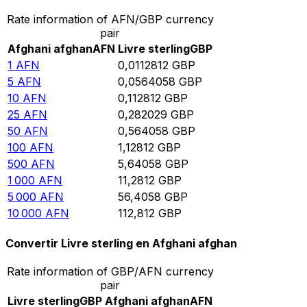
Rate information of AFN/GBP currency
pair
Afghani afghan
AFN
Livre sterling
GBP
1
AFN
0,0112812
GBP
5
AFN
0,0564058
GBP
10
AFN
0,112812
GBP
25
AFN
0,282029
GBP
50
AFN
0,564058
GBP
100
AFN
1,12812
GBP
500
AFN
5,64058
GBP
1 000
AFN
11,2812
GBP
5 000
AFN
56,4058
GBP
10 000
AFN
112,812
GBP
Convertir Livre sterling en Afghani afghan
Rate information of GBP/AFN currency
pair
Livre sterling
GBP
Afghani afghan
AFN