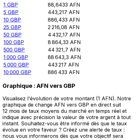
1
GBP
88,6433
AFN
5
GBP
443,217
AFN
10
GBP
886,433
AFN
25
GBP
2 216,08
AFN
50
GBP
4 432,17
AFN
100
GBP
8 864,33
AFN
500
GBP
44 321,7
AFN
1 000
GBP
88 643,3
AFN
5 000
GBP
443 217
AFN
10 000
GBP
886 433
AFN
Graphique : AFN vers GBP
Visualisez l'évolution de votre montant (1 AFN). Notre
graphique de change AFN vers GBP en direct suit
12 mois de taux moyens du marché en temps réel et
indique avec précision la valeur de votre argent à tout
instant. Souhaitez-vous être informé dès que le taux
évolue en votre faveur ? Créez une alerte de taux :
nous vous informerons dès que votre objectif sera