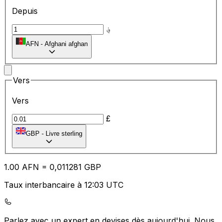
Depuis
؋
AFN
-
Afghani afghan
Vers
Vers
£
GBP
-
Livre sterling
1.00
AFN
=
0,
011281
GBP
Taux interbancaire à 12:03 UTC
Parlez avec un expert en devises dès aujourd'hui.
Nous