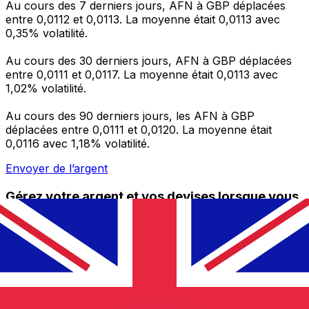
Au cours des 7 derniers jours, AFN à GBP déplacées
entre 0,0112 et 0,0113. La moyenne était 0,0113 avec
0,35% volatilité.
Au cours des 30 derniers jours, AFN à GBP déplacées
entre 0,0111 et 0,0117. La moyenne était 0,0113 avec
1,02% volatilité.
Au cours des 90 derniers jours, les AFN à GBP
déplacées entre 0,0111 et 0,0120. La moyenne était
0,0116 avec 1,18% volatilité.
Envoyer de l’argent
Gérez votre argent et vos devises lorsque vous
êtes en déplacement
L'application Xe réunit toutes les fonctionnalités
nécessaires pour vos transferts d'argent internationaux
et la gestion de vos devises. Convertissez des devises,
programmez des alertes de taux et transférez de
l'argent à l'étranger sans frais cachés. Téléchargez
l'application dès aujourd'hui !