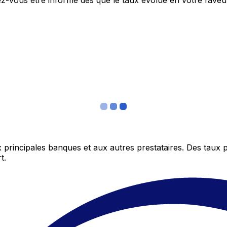
itez-vous être informé dès que le taux évolue en votre fav
 principales banques et aux autres prestataires. Des taux 
t.