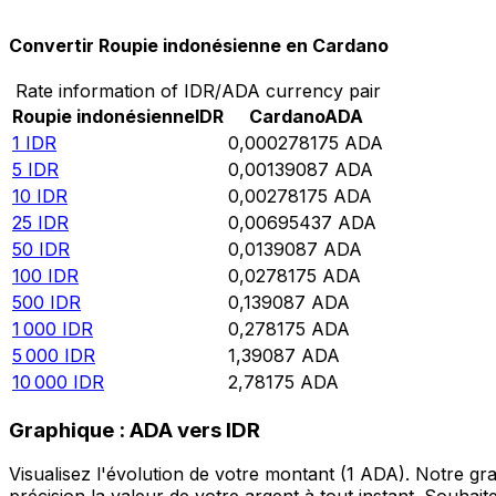
Convertir Roupie indonésienne en Cardano
Rate information of IDR/ADA currency pair
Roupie indonésienne
IDR
Cardano
ADA
1
IDR
0,000278175
ADA
5
IDR
0,00139087
ADA
10
IDR
0,00278175
ADA
25
IDR
0,00695437
ADA
50
IDR
0,0139087
ADA
100
IDR
0,0278175
ADA
500
IDR
0,139087
ADA
1 000
IDR
0,278175
ADA
5 000
IDR
1,39087
ADA
10 000
IDR
2,78175
ADA
Graphique : ADA vers IDR
Visualisez l'évolution de votre montant (1 ADA). Notre g