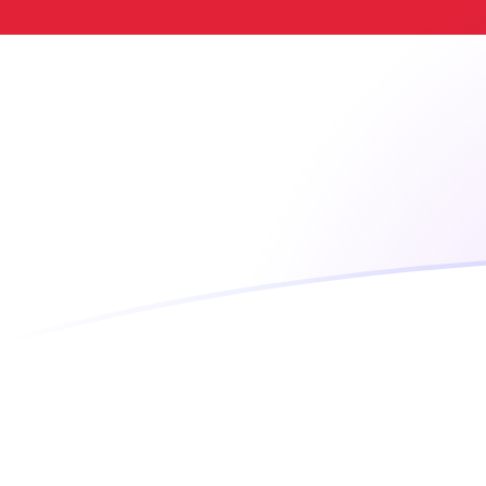
Le taux de change de ADA vers IDR au
Convertir Cardano en Roupie indonésienne
Rate information of ADA/IDR currency
pair
Cardano
ADA
Roupie indonésienne
IDR
1
ADA
3 594,86
IDR
5
ADA
17 974,3
IDR
10
ADA
35 948,6
IDR
25
ADA
89 871,5
IDR
50
ADA
179 743
IDR
100
ADA
359 486
IDR
500
ADA
1 797 430
IDR
1 000
ADA
3 594 860
IDR
5 000
ADA
17 974 300
IDR
10 000
ADA
35 948 600
IDR