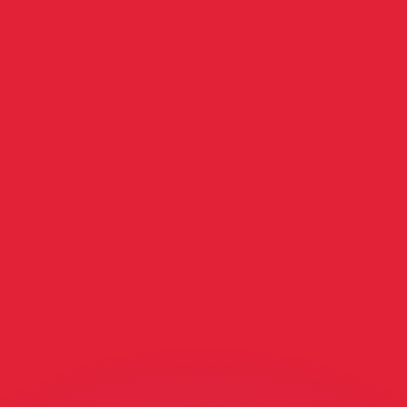
ouvons battre les taux des concurrents.
rtisseur. Ceci est fourni à titre informatif uniquement. Vo
anger avec Xe ?