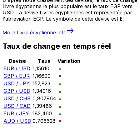
Livre égyptienne le plus populaire est le taux EGP vers
USD. La devise Livres égyptiennes est représentée par
l'abréviation EGP. Le symbole de cette devise est £.
More
Livre égyptienne
info
Taux de change en temps réel
Devise
Taux
Variation
EUR / USD
1,15610
▲
GBP / EUR
1,16699
▼
USD / JPY
157,823
▲
GBP / USD
1,34916
▲
USD / CHF
0,807964
▲
USD / CAD
1,39486
▲
EUR / JPY
182,460
▲
AUD / USD
0,706628
▼