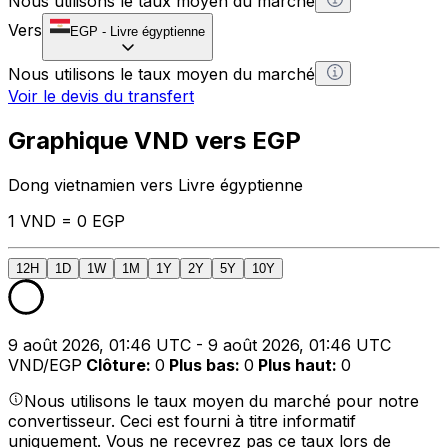
Nous utilisons le taux moyen du marché
Vers
EGP
-
Livre égyptienne
Nous utilisons le taux moyen du marché
Voir le devis du transfert
Graphique VND vers EGP
Dong vietnamien vers Livre égyptienne
1 VND = 0 EGP
12H
1D
1W
1M
1Y
2Y
5Y
10Y
9 août 2026, 01:46 UTC - 9 août 2026, 01:46 UTC
VND/EGP
Clôture
:
0
Plus bas
:
0
Plus haut
:
0
Nous utilisons le taux moyen du marché pour notre
convertisseur. Ceci est fourni à titre informatif
uniquement. Vous ne recevrez pas ce taux lors de