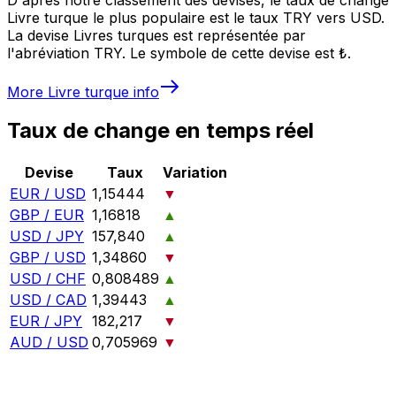
Livre turque le plus populaire est le taux TRY vers USD.
La devise Livres turques est représentée par
l'abréviation TRY. Le symbole de cette devise est ₺.
More
Livre turque
info
Taux de change en temps réel
Devise
Taux
Variation
EUR / USD
1,15444
▼
GBP / EUR
1,16818
▲
USD / JPY
157,840
▲
GBP / USD
1,34860
▼
USD / CHF
0,808489
▲
USD / CAD
1,39443
▲
EUR / JPY
182,217
▼
AUD / USD
0,705969
▼