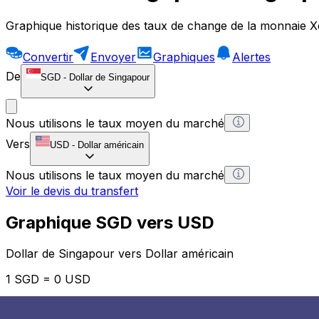
Graphique historique des taux de change de la monnaie X
Convertir
Envoyer
Graphiques
Alertes
De
SGD
-
Dollar de Singapour
Nous utilisons le taux moyen du marché
Vers
USD
-
Dollar américain
Nous utilisons le taux moyen du marché
Voir le devis du transfert
Graphique SGD vers USD
Dollar de Singapour vers Dollar américain
1 SGD = 0 USD
12H
1D
1W
1M
1Y
2Y
5Y
10Y