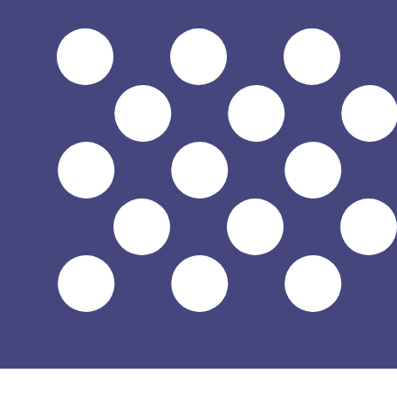
7 août 2026, 03:24 UTC - 7 août 2026, 03:24 UTC
SGD/USD
Clôture
:
0
Plus bas
:
0
Plus haut
:
0
Nous utilisons le taux moyen du marché pour notre conve
Connectez-vous pour voir les taux d'envoi
Paires populaires Dollar américain (U
Informations sur les devises
SGD
-
Dollar de Singapour
D'après notre classement des devises, le taux de change 
l'abréviation SGD. Le symbole de cette devise est S$.
More
Dollar de Singapour
info