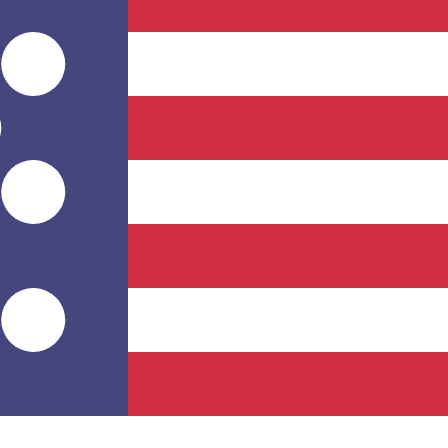
rtisseur. Ceci est fourni à titre informatif uniquement. Vo
SD)
Dollar de Singapour le plus populaire est le taux SGD vers